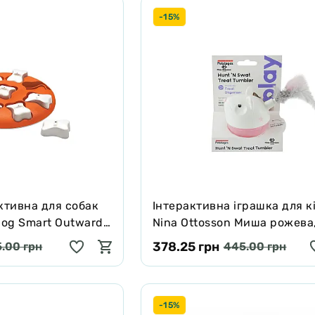
-15%
ктивна для собак
Інтерактивна іграшка для к
Dog Smart Outward
Nina Ottosson Миша рожева
11.5×6.8×14.5 см
378.25 грн
.00 грн
445.00 грн
-15%