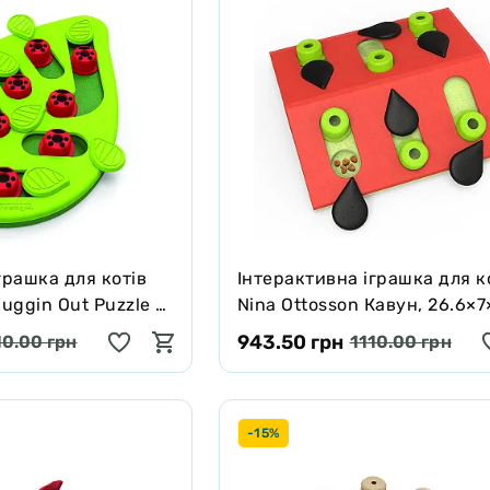
грашка для котів
Інтерактивна іграшка для к
Buggin Out Puzzle &
Nina Ottosson Кавун, 26.6×7
см
943.50 грн
10.00 грн
1110.00 грн
-15%