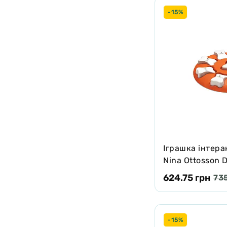
-15%
Іграшка інтера
Nina Ottosson 
помаранчева
624.75 грн
735
-15%