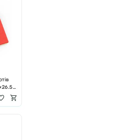
отів
×26.5