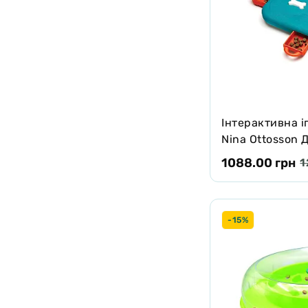
Інтерактивна і
Nina Ottosson 
бірюзова, 24.5
1088.00 грн
1
-15%