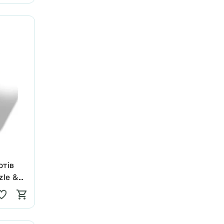
отів
zle &
Краплі