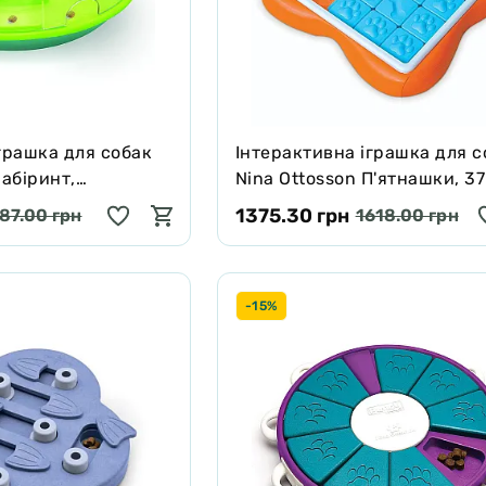
грашка для собак
Інтерактивна іграшка для с
Лабіринт,
Nina Ottosson П'ятнашки, 3
м
см
1375.30 грн
87.00 грн
1618.00 грн
-15%