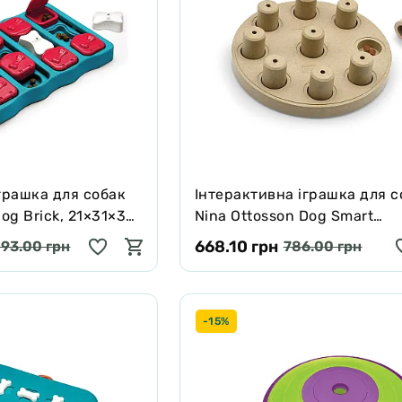
грашка для собак
Інтерактивна іграшка для с
og Brick, 21×31×3
Nina Ottosson Dog Smart
Composite, 23 × 6 см
668.10 грн
193.00 грн
786.00 грн
-15%