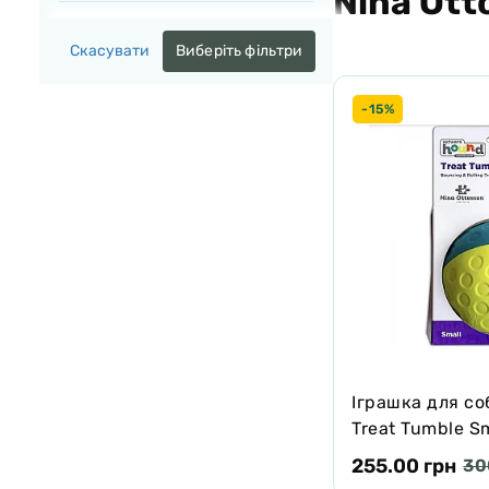
Nina Ott
США
Скасувати
Виберіть фільтри
Швеція
-15%
Іграшка для со
Treat Tumble Sm
ласощів, 12.7 с
255.00 грн
30