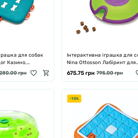
грашка для собак
Інтерактивна іграшка для с
Дог Казино,
Nina Ottosson Лабіринт для
×31.5×3.5 см
ласощів, зелена, 20 см
675.75 грн
280.00 грн
795.00 грн
-15%