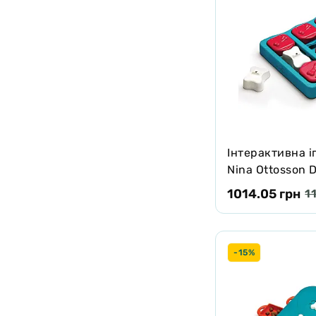
Інтерактивна і
Nina Ottosson D
см
1014.05 грн
1
-15%