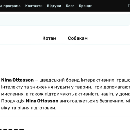
а програма
Контакти
Відгуки
Блог
Бренди
Г
Котам
Собакам
Nina Ottosson
— шведський бренд інтерактивних іграшок
інтелекту та зниження нудьги у тварин. Ігри допомагаю
мислення, а також підтримують активність навіть у дом
Продукція
Nina Ottosson
виготовляється з безпечних, мі
віку та рівня підготовки.