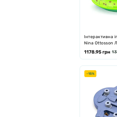
Інтерактивна і
Nina Ottosson 
14.6×17.8×6.4 с
1178.95 грн
13
-15%