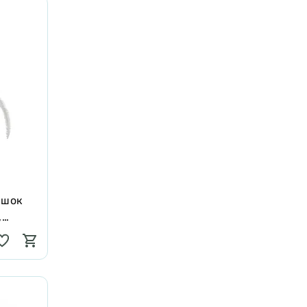
ішок
,