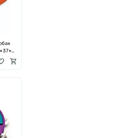
обак
7×37×5