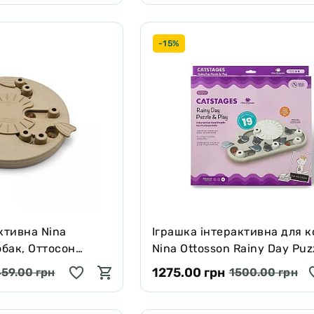
-15%
ктивна Nina
Іграшка інтерактивна для к
обак, Оттосон
Nina Ottosson Rainy Day Puz
сіра, 34.5 см
Play Cat Game Головоломка 
1275.00 грн
59.00 грн
1500.00 грн
Дощу