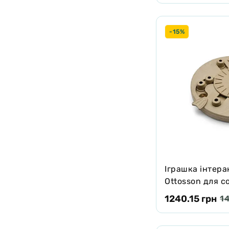
-15%
Іграшка інтера
Ottosson для с
ребус, бежево-
1240.15 грн
14