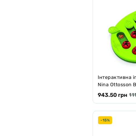
Інтерактивна і
Nina Ottosson 
Play
943.50 грн
11
-15%