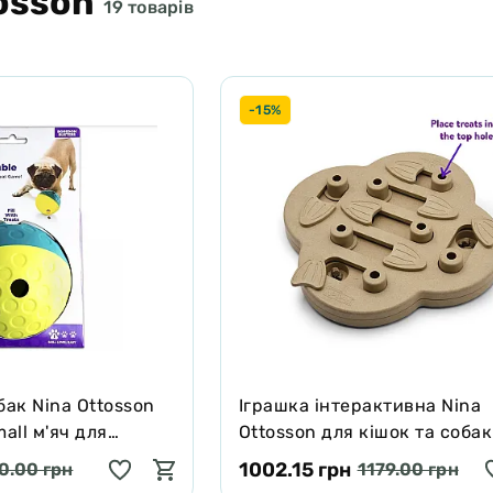
osson
19 товарів
-15%
бак Nina Ottosson
Іграшка інтерактивна Nina
all м'яч для
Ottosson для кішок та собак
м
схованка, бежево-сіра, 33×
1002.15 грн
0.00 грн
1179.00 грн