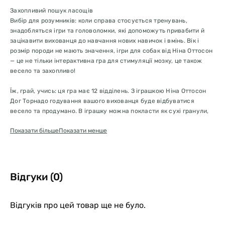
Захопливий пошук ласощів
Вибір для розумників: коли справа стосується тренувань,
знадобляться ігри та головоломки, які допоможуть привабити й
зацікавити вихованця до навчання нових навичок і вмінь. Вік і
розмір породи не мають значення, ігри для собак від Ніна Оттосон
— це не тільки інтерактивна гра для стимуляції мозку, це також
весело та захопливо!
Їж, грай, учись: ця гра має 12 відділень. З іграшкою Ніна Оттосон
Дог Торнадо годування вашого вихованця буде відбуватися
весело та продумано. В іграшку можна покласти як сухі гранули,
так і вологий корм.
Показати більше
Показати менше
Безперестанні оберти: кожен рівень головоломки Ніна Оттосон
Дог Торнадо починає обертатися, коли ваш собака починає пошук
захованих всередині ласощів. Обертальні рухи стимулюють і
підтримують цікавість вихованця, і роблять гру складнішою і
Відгуки (0)
веселішою.
2 рівень складності: цей рівень відрізняється від початкового, 2
Відгуків про цей товар ще не було.
рівень складності іграшок Ніна Оттосон відкриває перед вашим
вихованцем ще цікавіші способи розв'язання проблем і розширює