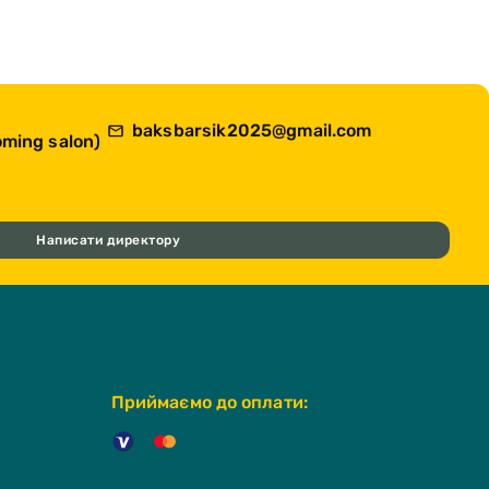
baksbarsik2025@gmail.com
ming salon)
Написати директору
Приймаємо до оплати: