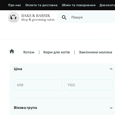
Про нас
Оплата та доставка
Обмін та повернення
Дисконтн
Котам
Корм для котів
Замінники молока
Ціна
Вікова група