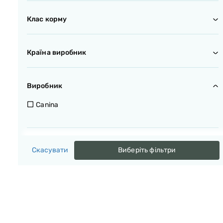
Від народження
Клас корму
Супер-преміум
Країна виробник
Німеччина
Виробник
Canina
Скасувати
Виберіть фільтри