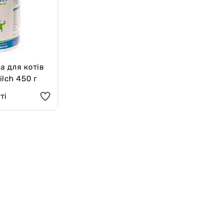
а для котів
lch 450 г
ті