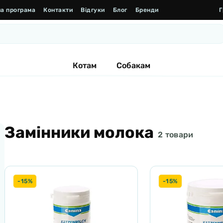
а програма
Контакти
Відгуки
Блог
Бренди
Г
Котам
Собакам
Замінники молока
2 товари
-15%
-15%