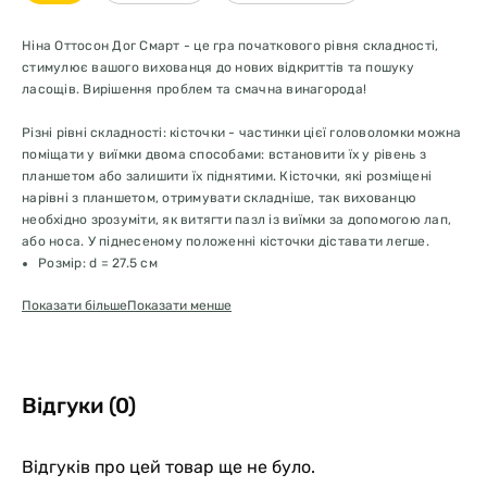
Ніна Оттосон Дог Смарт - це гра початкового рівня складності,
стимулює вашого вихованця до нових відкриттів та пошуку
ласощів. Вирішення проблем та смачна винагорода!
Різні рівні складності: кісточки - частинки цієї головоломки можна
поміщати у виїмки двома способами: встановити їх у рівень з
планшетом або залишити їх піднятими. Кісточки, які розміщені
нарівні з планшетом, отримувати складніше, так вихованцю
необхідно зрозуміти, як витягти пазл із виїмки за допомогою лап,
або носа. У піднесеному положенні кісточки діставати легше.
Розмір: d = 27.5 см
Схованка для корму: Ніна Отоссон Дог Смарт - це відмінний
Показати більше
Показати менше
спосіб побалувати або нагодувати вихованця, адже у виїмку
можна покласти як сухі гранули, так і вологий корм.
1 початковий рівень складності: Ніна Оттоссон Дог Смарт
ідеальна для знайомства собак з розвиваючими іграми з
схованки для ласощів, ця нескладна розвага допоможе
Відгуки (0)
відкрити вихованцю захоплюючий світ більш складних
головоломок.
Як грати: покладіть ласощі, або гранули улюбленого корму у
Відгуків про цей товар ще не було.
виїмки на основній панелі і накрийте кісточками. Чим більше