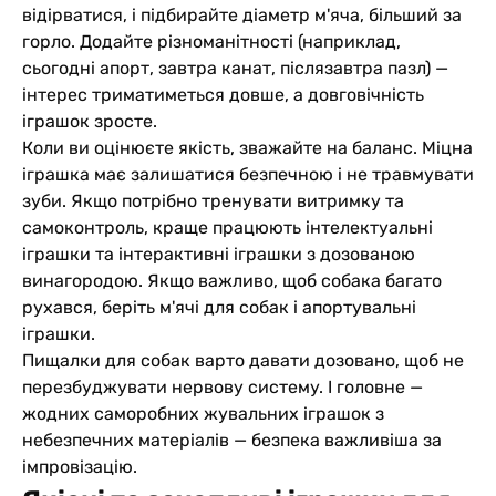
відірватися, і підбирайте діаметр м'яча, більший за
горло. Додайте різноманітності (наприклад,
сьогодні апорт, завтра канат, післязавтра пазл) —
інтерес триматиметься довше, а довговічність
іграшок зросте.
Коли ви оцінюєте якість, зважайте на баланс. Міцна
іграшка має залишатися безпечною і не травмувати
зуби. Якщо потрібно тренувати витримку та
самоконтроль, краще працюють інтелектуальні
іграшки та інтерактивні іграшки з дозованою
винагородою. Якщо важливо, щоб собака багато
рухався, беріть м'ячі для собак і апортувальні
іграшки.
Пищалки для собак варто давати дозовано, щоб не
перезбуджувати нервову систему. І головне —
жодних саморобних жувальних іграшок з
небезпечних матеріалів — безпека важливіша за
імпровізацію.