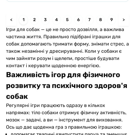
<
1
2
3
4
5
6
7
8
9
>
Ігри для собак — це не просто дозвілля, а важлива
частина життя. Правильно підібрані іграшки для
собак допомагають тримати форму, знімати стрес, а
також незамінні у дресируванні. Коли у собаки є
чим зайняти розум і щелепи, простіше будувати
контакт і керувати щоденною енергією.
Важливість ігор для фізичного
розвитку та психічного здоров'я
собак
Регулярні ігри працюють одразу в кількох
напрямах: тіло собаки отримує фізичну активність,
мозок — задачі, а ви — інструмент для виховання.
Ось що дає щоденна гра з правильною іграшкою:
допомагає тварині «випустити пару» та зменшує