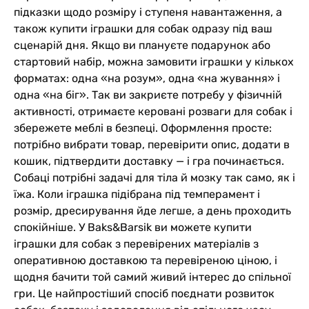
підказки щодо розміру і ступеня навантаження, а
також купити іграшки для собак одразу під ваш
сценарій дня. Якщо ви плануєте подарунок або
стартовий набір, можна замовити іграшки у кількох
форматах: одна «на розум», одна «на жування» і
одна «на біг». Так ви закриєте потребу у фізичній
активності, отримаєте керовані розваги для собак і
збережете меблі в безпеці. Оформлення просте:
потрібно вибрати товар, перевірити опис, додати в
кошик, підтвердити доставку — і гра починається.
Собаці потрібні задачі для тіла й мозку так само, як і
їжа. Коли іграшка підібрана під темперамент і
розмір, дресирування йде легше, а день проходить
спокійніше. У Baks&Barsik ви можете купити
іграшки для собак з перевірених матеріалів з
оперативною доставкою та перевіреною ціною, і
щодня бачити той самий живий інтерес до спільної
гри. Це найпростіший спосіб поєднати розвиток