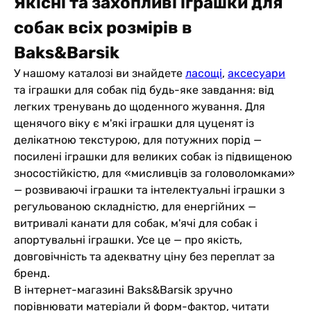
Якісні та захопливі іграшки для
собак всіх розмірів в
Baks&Barsik
У нашому каталозі ви знайдете
ласощі
,
аксесуари
та іграшки для собак під будь-яке завдання: від
легких тренувань до щоденного жування. Для
щенячого віку є м'які іграшки для цуценят із
делікатною текстурою, для потужних порід —
посилені іграшки для великих собак із підвищеною
зносостійкістю, для «мисливців за головоломками»
— розвиваючі іграшки та інтелектуальні іграшки з
регульованою складністю, для енергійних —
витривалі канати для собак, м'ячі для собак і
апортувальні іграшки. Усе це — про якість,
довговічність та адекватну ціну без переплат за
бренд.
В інтернет-магазині Baks&Barsik зручно
порівнювати матеріали й форм-фактор, читати