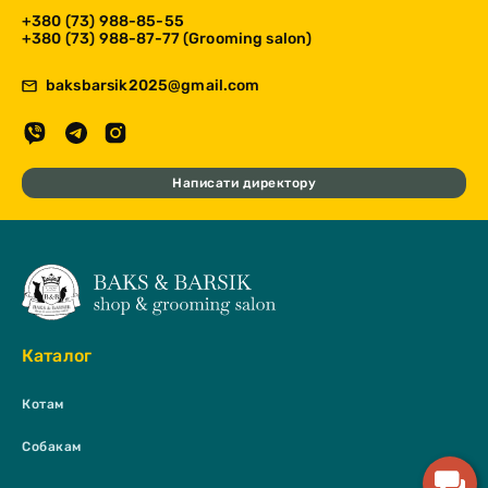
+380 (73) 988-85-55
+380 (73) 988-87-77 (Grooming salon)
baksbarsik2025@gmail.com
Написати директору
Каталог
Котам
Собакам