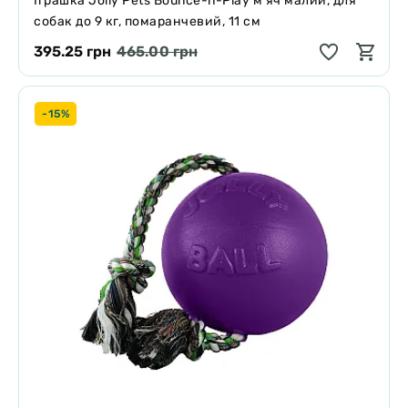
Іграшка Jolly Pets Bounce-n-Play м'яч малий, для
собак до 9 кг, помаранчевий, 11 см
395.25 грн
465.00 грн
-15%