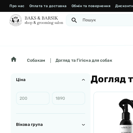
Про нас
Оплата та доставка
Обмін та повернення
Дисконтн
Собакам
Догляд та Гігієна для собак
Догляд т
Ціна
Вікова група