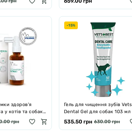
659.00 грн
.00 грн
-15%
имки здоров'я
Гель для чищення зубів Vets
 у котів та собак
Dental Gel для собак 103 мл
ferin Ultra 30 мл
535.50 грн
0.00 грн
630.00 грн