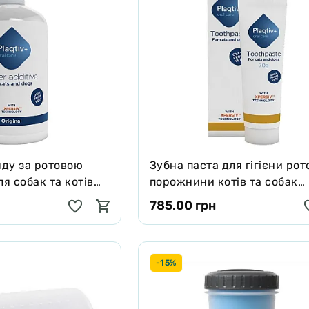
яду за ротовою
Зубна паста для гігієни рот
я собак та котів
порожнини котів та собак
Additive 500ml
Plaqtiv+ Toothpaste 70 г
785.00 грн
-15%