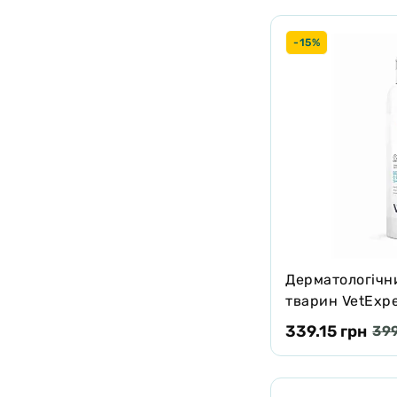
-15%
Дерматологічн
тварин VetExpe
Shampoo для ч
339.15 грн
399
мл