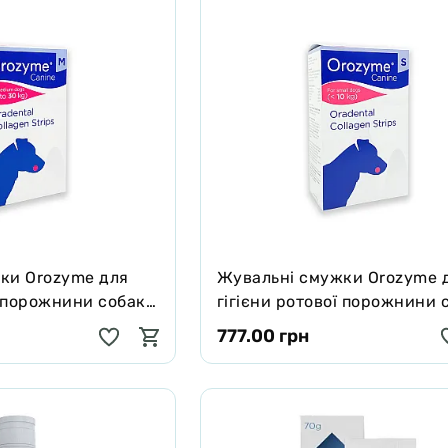
ки Orozyme для
Жувальні смужки Orozyme 
ї порожнини собак,
гігієни ротової порожнини 
S (<10кг)
777.00 грн