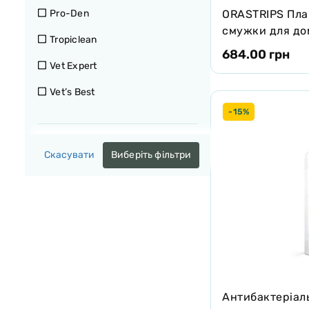
ORASTRIPS Пла
Pro-Den
Ополіскувач
смужки для до
Tropiclean
Спрей
(4шт)
684.00 грн
Vet Expert
Шампунь
Vet’s Best
-15%
Скасувати
Виберіть фільтри
Антибактеріал