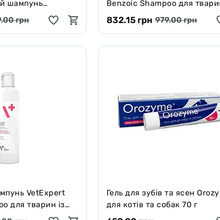
ий шампунь
Benzoic Shampoo для тварин
ialist Shampoo для
жирною шкірою та шерстю,
832.15 грн
.00 грн
979.00 грн
 250 мл
мл
мпунь VetExpert
Гель для зубів та ясен Oroz
o для тварин із
для котів та собак 70 г
 та шерстю, 250