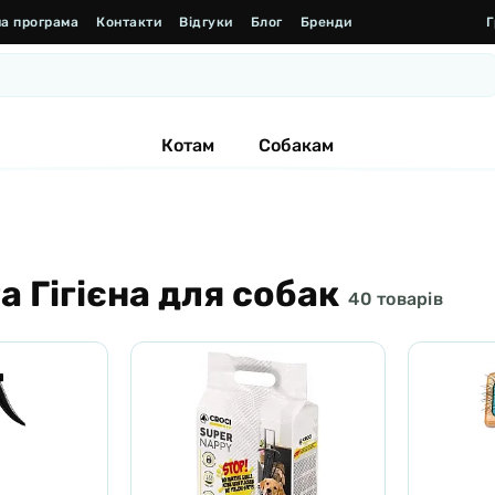
а програма
Контакти
Відгуки
Блог
Бренди
Г
Котам
Собакам
а Гігієна для собак
40 товарів