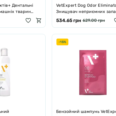
ктів+ Дентальні
VetExpert Dog Odor Eliminat
машніх тварин
Знищувач неприємних запа
собак, 500 мл
534.65 грн
629.00 грн
-15%
ьний
Бензойний шампунь VetExp