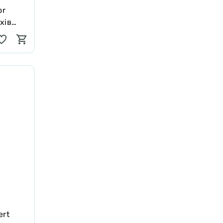
or
хів
ert