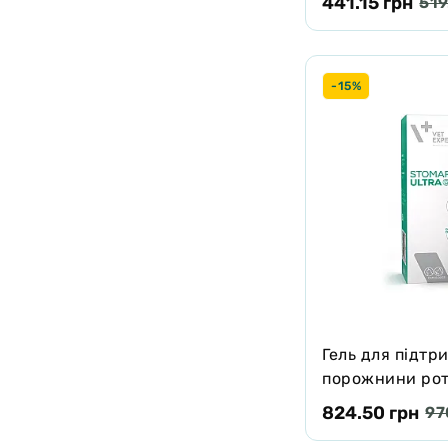
441.15 грн
519
мл
-15%
Гель для підтр
порожнини рота
VetExpert Stoma
824.50 грн
97