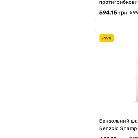
протигрибков
VetExpert Spec
594.15 грн
699
котів та собак,
-15%
Бензольний ша
Benzoic Shampo
жирною шкірою