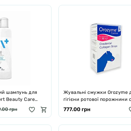
ий шампунь для
Жувальні смужки Orozyme 
rt Beauty Care
гігієни ротової порожнини 
утливої шкіри 250
L (від 30 кг)
777.00 грн
.00 грн