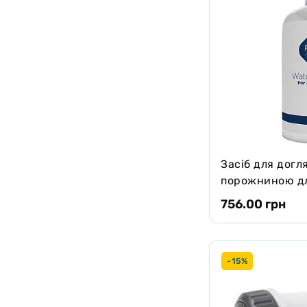
Засіб для догл
порожниною дл
Plaqtiv+Water 
756.00 грн
-15%