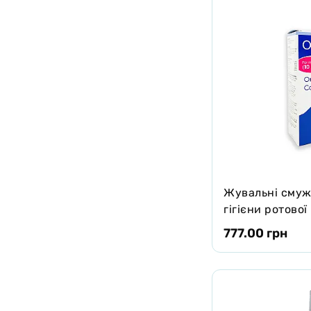
Жувальні смуж
гігієни ротово
M (10-30кг)
777.00 грн