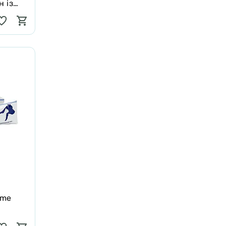
 із
 20×15
yme