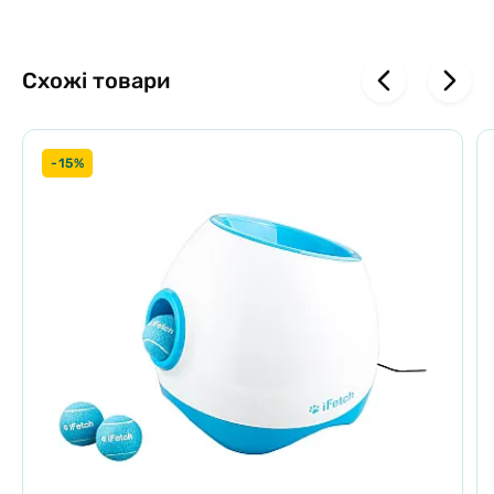
сухого та вологого.
Для того щоб ускладнити завдання: щоб зробити гру більш
Схожі товари
складною заклейте кілька отворів за допомогою клейкої стрічки.
ПРАВИЛА ГРИ: ми рекомендуємо грати у неї разом із собакою.
Навчіть його правилам та покажіть, як працює гра.
-15%
Веселощі для всіх собак: ця гра підійде всім собакам, вік стать і
розмір значення не мають.
ЗМЕНШЕННЯ ПРОЯВ ДЕСТРУКТИВНОЇ ПОВЕДІНКИ: ігри
головоломки - це відмінне заняття для мозку, і чудовий спосіб
відвернути вихованця від деструктивних звичок
БЕЗ БІСФЕНОЛУ, ПВХ І ФТАЛАТІВ: ігри виготовлені з харчового
матеріалу, який можна сміливо давати собакам
Весело і поживно: саме таких завдань вимагає ваш собака! Ігри
головоломки від Ніна Оттоссон допомагають долати нудьгу,
зменшують прояви деструктивної поведінки, тренують мозок і
винагороджують смачними ласощами. Собаки це люблять!