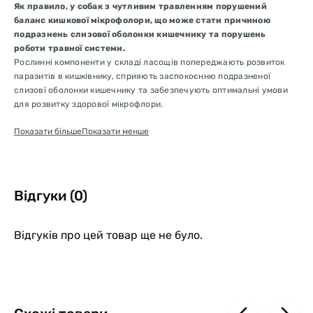
Як правило, у собак з чутливим травленням порушений
баланс кишкової мікрофолори, що може стати причиною
подразнень слизової оболонки кишечнику та порушень
роботи травної системи.
Рослинні компоненти у складі ласощів попереджають розвиток
паразитів в кишківнику, сприяють заспокоєнню подразненої
слизовї оболонки кишечнику та забезпечують оптимальні умови
для розвитку здорової мікрофлори.
Показати більше
Показати менше
Показання:
для профілактики виникнення проблем з кишковим
трактом у собак з чутливим травленням.
В якості додаткового лікування хронічної діареї, для поліпшення
консистенції стулу та зменшення симптомів метеоризму.
Відгуки (0)
Склад:
картопля, ягня (15%), рідкий крохмаль, жир оселедця (5%),
гідролізована куряча печінка, колаген, пивні дріжджі (джерело
мананолігосахаридів), черемша (дикий часник) (10 г/кг), ромашка
Відгуків про цей товар ще не було.
(5 г/кг), м’ята (5 г/кг).
Гарантований аналіз:
протеїн 16%, жир 7,5%, вологість 17%, зола
3,5%, клітковина 2%.