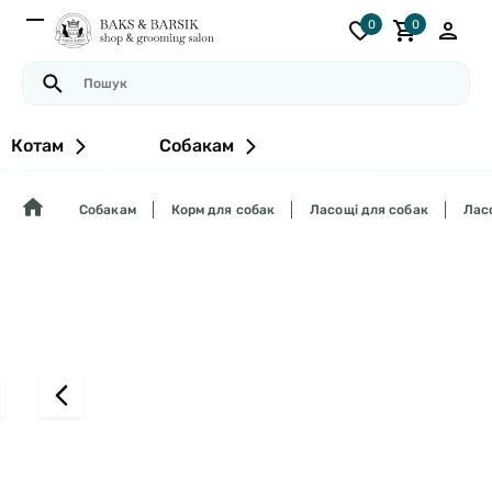
0
0
Котам
Собакам
Собакам
Корм для собак
Ласощі для собак
Ласо