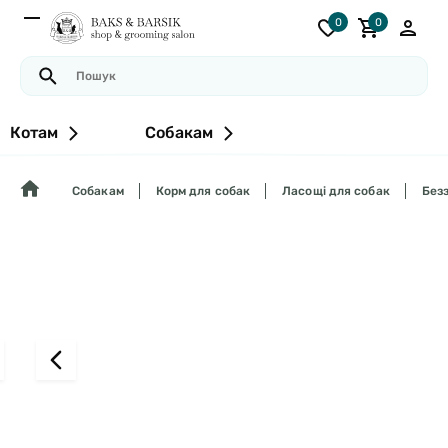
0
0
Котам
Собакам
Собакам
Корм для собак
Ласощі для собак
Безз