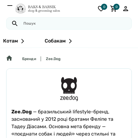
0
0
Котам
Собакам
Бренди
Zee.Dog
Zee.Dog
— бразильський lifestyle-бренд,
заснований у 2012 році братами Феліпе та
Тадеу Діасами. Основна мета бренду —
«поєднати собак і людей» через стильні та