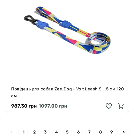
Повідець для собак Zee.Dog - Volt Leash S 1.5 см 120
см
987.30 грн
1097.00 грн
<
1
2
3
4
5
6
7
8
9
>