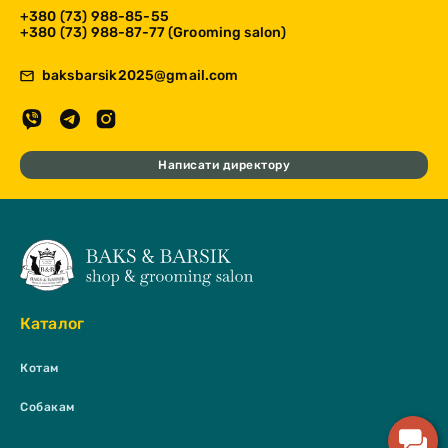
+380 (73) 988-85-55
+380 (73) 988-87-77 (Grooming salon)
baksbarsik2025@gmail.com
Написати директору
Каталог
Котам
Собакам