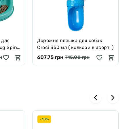
 для
Дорожня пляшка для собак
og Spin
Croci 350 мл ( кольори в асорт. )
607.75 грн
н
715.00 грн
-10%