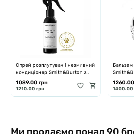
Спрей розплутувач і незмивний
Бальзам
кондиціонер Smith&Burton з
Smith&Bu
протеїнами шовку для шерсті
собак і 
1089.00 грн
1260.00
собак і котів 125 мл
65 г
1210.00 грн
1400.00
Ми продаємо понад 90 бр