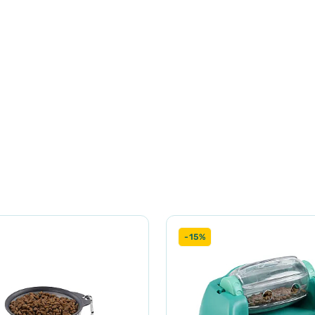
ного травлення у собак. Саме тому створено ці фан-фідери лабі
ригоду, також миска сприяє здоровому перетравленню.
теж унікальною. Компанія змінила стереотип, властивий для тр
ринти в ідеальній відповідності до темпу, способу та харчових
 90 г корму). Миски ідеально підійдуть як для сухого корму, так 
-15%
ню полицю посудомийної машини. Після чого миска буде сяяти я