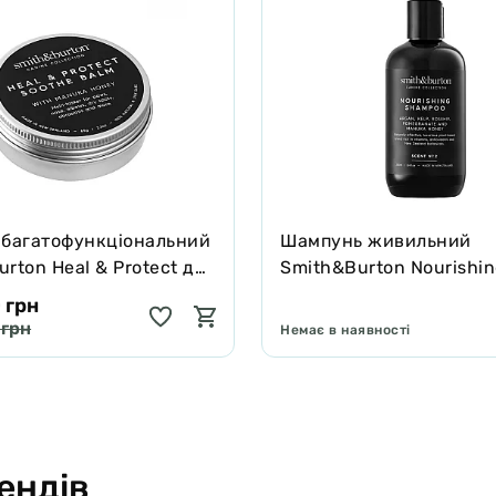
 багатофункціональний
Шампунь живильний
rton Heal & Protect для
Smith&Burton Nourishi
котів зцілює та захищає
Shampoo для довгої, ку
 грн
подвійної шерсті собак
 грн
Немає в наявності
ендів