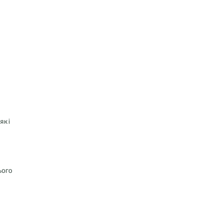
які
ього