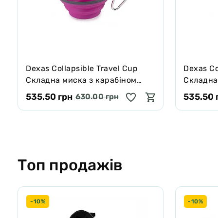
—
Виготовлено із високоякісного харчового AБС-пласт
—
Основа не ковзає та утримує миску на одному місці
—
Не містить бісфенол, свинець, ПВХ та фталати
Розмір:
d = 14 см, H = 2,5 см
Dexas Collapsible Travel Cup
Dexas Co
Складна миска з карабіном
Складна
(480 мл) пурпурна
(480 мл)
535.50 грн
535.50 
630.00 грн
Топ продажів
-10%
-10%