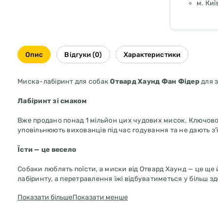
м. Киї
Опис
Відгуки (0)
Характеристики
Миска-лабіринт для собак
Отвард Хаунд Фан Фідер
для з
Лабіринт зі смаком
Вже продано понад 1 мільйон цих чудових мисок. Ключовою
уповільнюють вихованців під час годування та не дають з'
Їсти — це весело
Собаки люблять поїсти, а миски від Отвард Хаунд — це щ
лабіринту, а перетравлення їжі відбуватиметься у більш з
Показати більше
Показати менше
До 10 разів повільніше
Миски для неквапливого годування від Oтвард Хаунд упові