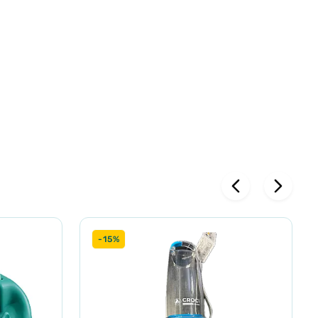
ринти. З
адиційних
 звичок
і для
-15%
к нова, без