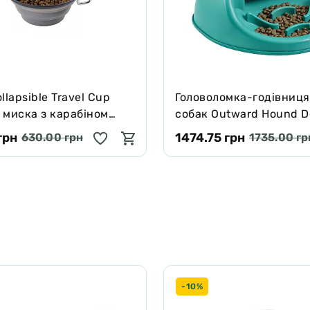
ику
llapsible Travel Cup
Головоломка-годівниця
 миска з карабіном
собак Outward Hound D
 сіра
N`Eat
грн
1474.75 грн
630.00 грн
1735.00 гр
-10%