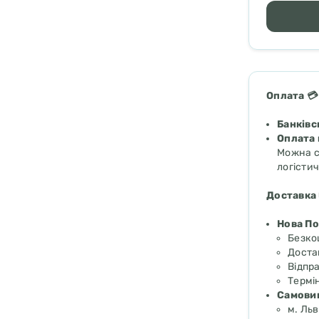
Оплата 💳
Банківс
Оплата 
Можна с
логістич
Доставка 
Нова П
Безк
Доста
Відпр
Термін
Самовив
м. Льв