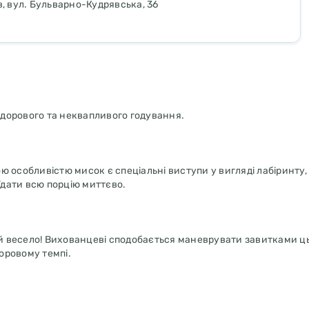
в, вул. Бульварно-Кудрявська, 36
дорового та неквапливого годування.
 особливістю мисок є спеціальні виступи у вигляді лабіринту, 
їдати всю порцію миттєво.
е й весело! Вихованцеві сподобається маневрувати завитками ц
доровому темпі.
льнюють процес прийому їжі і сприяють травленню до 10 разів!