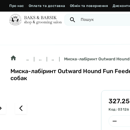
Про нас
Оплата та доставка
Обмін та повернення
Дисконтн
..
..
..
Миска-лабіринт Outward Hound F
Миска-лабіринт Outward Hound Fun Feede
собак
327.25
Код: 03126