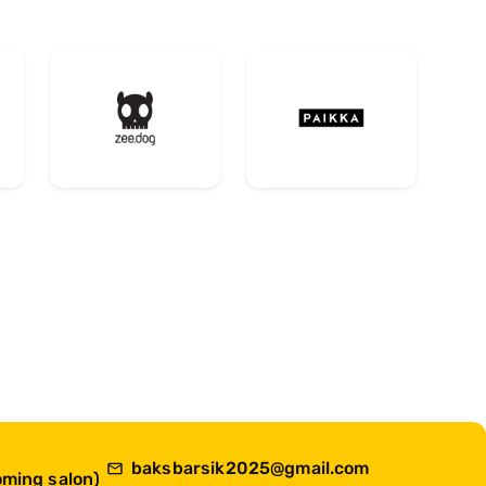
baksbarsik2025@gmail.com
ming salon)