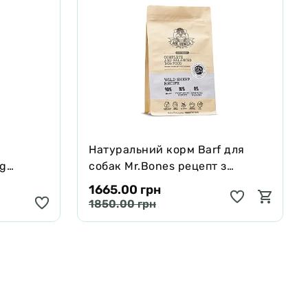
Натуральний корм Barf для
ng
собак Mr.Bones рецепт з
черявої,
Муфлона 1 кг
1665.00 грн
 250 мл
1850.00 грн