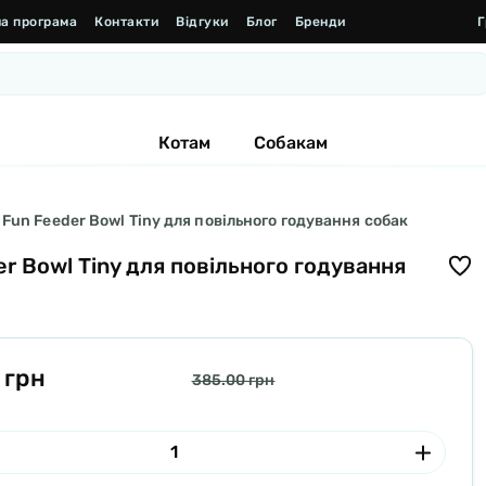
а програма
Контакти
Відгуки
Блог
Бренди
Г
Котам
Собакам
un Feeder Bowl Tiny для повільного годування собак
r Bowl Tiny для повільного годування
 грн
385.00 грн