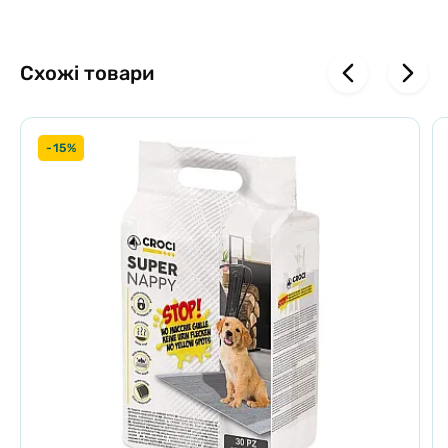
промийте її під проточною водою. Після висихання лапомийка
знову готова до використання!
Схожі товари
-15%