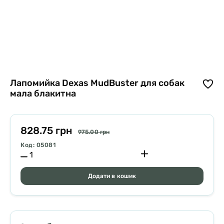
Лапомийка Dexas MudBuster для собак
мала блакитна
828.75 грн
975.00 грн
Код: 05081
Додати в кошик