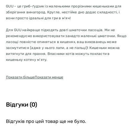
GUU - це гриб-ґудзик із маленькими прорізними кишеньками для
зберігання винагород. Кругле, нестійке дно додає складності, і
вони просто ідеальні для гри в м'яч!
Для GUU найкраще підходять довгі шматочки ласощів. Ми не
рекомендуємо використовувати занадто маленькі шматочки. Якщо
ласощі повністю опиняться в кишенях, ваш вихованець може
засмутитися (адже у нього лапи, а не пальці)! Кишеньки можна
витягнути для прання. Власники котів можуть покласти в
кишеньку котячу м'яту.
Маленький: S, підходить для таких порід, як чихуахуа, італійський
Показати більше
Показати менше
хорт або кішки.
Середній: M, підходить для таких порід, як шиба, коргі або пуделі.
Кожне цуценя грає по-різному, тому ми рекомендуємо уважно
Відгуки (0)
стежити за ним, особливо в перший час після появи нового
ігрового об'єкта. Жодна іграшка не є абсолютно невразливою,
тому, якщо ви знаєте, що ваше цуценя не вміє акуратно
Відгуків про цей товар ще не було.
поводитися з іграшками, будь ласка, стежте за грою, щоб
забезпечити безпеку.