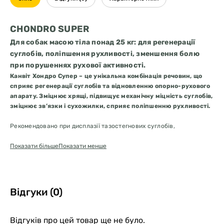
CHONDRO SUPER
Для собак масою тіла понад 25 кг: для регенерації
суглобів, поліпшення рухливості, зменшення болю
при порушеннях рухової активності.
Канвіт Хондро Супер – це унікальна комбінація речовин, що
сприяє регенерації суглобів та відновленню опорно-рухового
апарату. Зміцнює хрящі, підвищує механічну міцність суглобів,
зміцнює зв’язки і сухожилки, сприяє поліпшенню рухливості.
Рекомендовано при дисплазії тазостегнових суглобів,
остеоартрозі, собакам великих порід в період росту, в період
високого навантаження на опорно-руховий апарат, літнім
Показати більше
Показати менше
собакам.
– Гіалуронова кислота для сполучної тканини та покращення
еластичності хрящів.
Відгуки (0)
– МСМ (органічна сполука сірки) для зміцнення зв’язок і
сухожилок, сприяє регенерації, зменшує біль.
– Глюкозамін та хондроїтин для живлення суглобів.
Відгуків про цей товар ще не було.