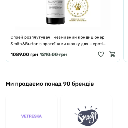
кормом. В перші два тижні рекомендовано застосовувати
подвійне дозування
Спрей розплутувач і незмивний кондиціонер
Smith&Burton з протеїнами шовку для шерсті
собак і котів 125 мл
1089.00 грн
1210.00 грн
Ми продаємо понад 90 брендів