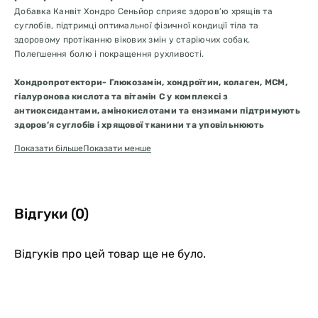
Добавка Канвіт Хондро Сеньйор сприяє здоров’ю хрящів та
суглобів, підтримці оптимальної фізичної кондиції тіла та
здоровому протіканню вікових змін у старіючих собак.
Полегшення болю і покращення рухливості.
Хондропротектори- Глюкозамін, хондроїтин, колаген, МСМ,
гіалуронова кислота та вітамін С у комплексі з
антиоксидантами, амінокислотами та ензимами підтримують
здоров’я суглобів і хрящової тканини та уповільнюють
процеси старіння у собак.
Показати більше
Показати менше
– Унікальна комбінація нутрієнтів для захисту суглобів
– Амінокислоти та вітаміни для гарної фізичної кондиції
Відгуки (0)
– Комплекс ензимів дбає про травлення та попереджає ризик
ускладнень
Відгуків про цей товар ще не було.
З часом, коли ваш чотирилапий улюбленець стає старшим, його
потреби змінюються. Унікальна комбінація хондропротекторів,
амінокислот, вітамінів, антиоксидантів та ензимів у складі добавки
Канвіт Хондро Сеньйор працює для підтримки суглобів,