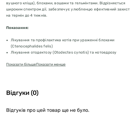
вушного кліща), блохами, вошами та гельмінтами. Відрізняється
широким спектром дії, забезпечує улюбленцю ефективний захист
на термін до 4 тижнів.
Показання:
Лікування та профілактика котів при ураженні блохами
(Ctenocephalides felis)
Лікування отодектозу (Otodectes cynotis) та нотоедрозу
(Notoedres cati)
Показати більше
Показати менше
Лікування кишкових (Toxocara cati й Ancylostoma tubaeforme) і
легеневих (Eucoleus aerophilus / syn. Capillaria aerophila)
нематодозів
Профілактика дирофіляріозу (Dirofilaria immitis:
мікродирофіляріі L3 і L4 стадії)
Відгуки (0)
Може використовуватися як один із засобів під час лікування
алергічного блошиного дерматиту
Лікування та профілактика тхорів при ураженні блохами
Відгуків про цей товар ще не було.
(Ctenocephalides felis), а також профілактика дирофіляріозу
(Dirofilaria immitis: мікродирофіляріі L3 і L4 стадії)
Протипоказання: