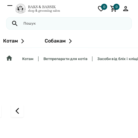
0
0
Котам
Собакам
Котам
Ветпрепарати для котів
Засоби від бліх і кліщ