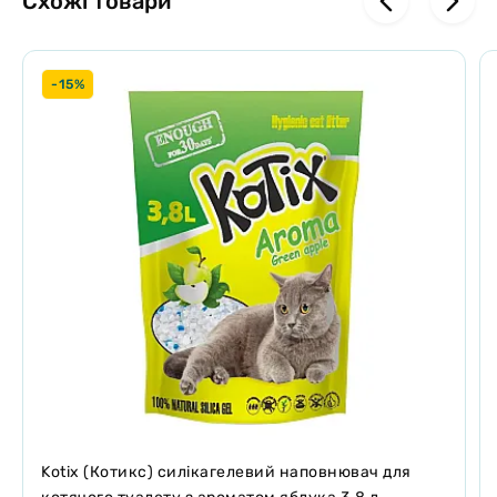
Схожі товари
-15%
Kotix (Котикс) силікагелевий наповнювач для