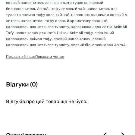
соевый наполнитель для кошачьего туалета, соевый
бионаполнитель AnimAll тофу зеленый чай, наполнитель для
туалета энимал тофу зеленый чай, наполнитель энимал соевый 6
литров, наполнитель тофу соевый ароматизированный,
наповнювач для котячого туалету, наповнювач для лотка AnimAll
Tofy, наповнювач для котів і кішок AnimAll тофу, гігієнічний
наповнювач енімал тофу, соєвий наповнювач, соєвий
наповнювач для котячого туалету, соєвий біонаповнювач AnimAll
тофу зелений чай, наповнювач для туалету енімал соєвий 6
Показати більше
Показати менше
літрів, наповнювач тофу соєвий ароматизований,
Відгуки (0)
Відгуків про цей товар ще не було.