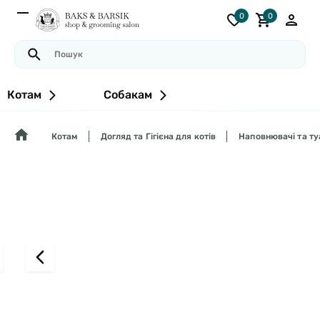
0
0
Котам
Собакам
Котам
Догляд та Гігієна для котів
Наповнювачі та ту