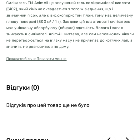
Силікагель ТМ AnimAll це висушений гель полікремнієвої кислоти
(SiO2), який хімічно складається з того ж з'єднання, що і
звичайний пісок, але є високопористим тілом, тому має величезну
площу поверхні (800 м² / 1 г). Завдяки цій властивості силікагель
має унікальну абсорбуючу (вбирає) здатність. Волога і запах
зникають в силікагелі AnimAll миттєво, але сам наповнювач ніколи
не перетворюється на в'язку масу і не прилипає до котячих лап, а
значить, не розноситься по дому.
Показати більше
Показати менше
Силікагель AnimAll прекрасно висушений, що можна визначити по
прозорості його кристалів. Це дозволяє йому вбирати
максимальну кількість рідини.
Також необхідно відзначити високу гігієнічність силикагеля
Відгуки (0)
AnimAll, який прекрасно справляється з будь-якими бактеріями,
підтримуючи чистоту вашого будинку і охороняючи здоров'я
вашого улюбленця.
Відгуків про цей товар ще не було.
В середньому один пакет 3.8 л наповнювача AnimAll
розрахований на один місяць для однієї кішки. На цей час ви
забуваєте про неприємний запах і зайвих клопотах по догляду за
домашнім тваринам.