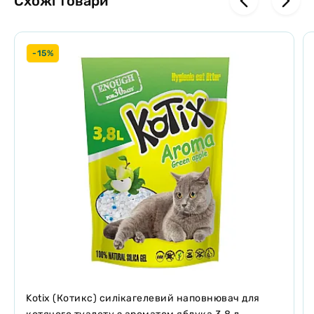
Схожі товари
Інструкція по застосуванню
Наповніть сухий і чистий туалет наповнювачем AnimAll (шар від 3
до 5 см).
-15%
Регулярно прибирайте тверді відходи.
Перемішуйте вміст лотка раз в 1-2 дня.
Не рідше 1 разу на 4 тижні повністю замінюйте наповнювач на
свіжий.
Щоб уникнути засмічення каналізаційних стоків не викидайте
використаний сілікагелевий наповнювач в унітаз.
Вид: Кристали Смарагдов.
Обсяг: 10.5 л.
Вага: 4.4 кг.
Виробник: AnimAll.
Kotix (Котикс) силікагелевий наповнювач для