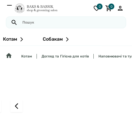
0
0
Котам
Собакам
Котам
Догляд та Гігієна для котів
Наповнювачі та ту