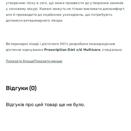
утворенню піску в сечі, що може призвести до утворення каменів
у сечовому міхурі. Камені можуть не тільки викликати дискомфорт,
але й призводити до серйозних ускладнень, що потребують
допомоги ветеринарного лікаря.
Ветеринарні лікарі і дієтологи Hill’s розробили повнораціонне
дієтичне харчування
Prescription Diet c/d Multicare
, спеціально
призначене для того, щоб підтримувати здоров’я сечовивідних
Показати більше
Показати менше
шляхів вашого кота. Клінічно доведено, що корм c/d Multicare
знижує частоту рецидивів найпоширеніших захворювань
сечовивідних шляхів на 89 %. Цей вологий корм з лососем має
відмінний смак, який точно сподобається вашому коту.
Відгуки (0)
Відгуків про цей товар ще не було.
Як це працює
Допомагає підтримувати здоровий рівень pH сечі*, завдяки
чому знижується ризик утворення каменів