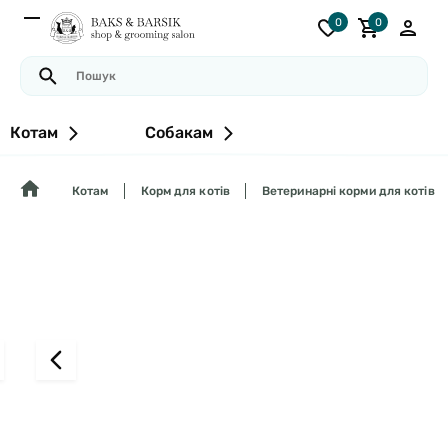
0
0
Котам
Собакам
Котам
Корм для котів
Ветеринарні корми для котів