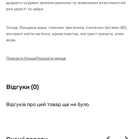
додають чудових зволожувальних та живильних властивостей
для шерсті та шкіри.
Склад: Очищена вода, глікозил трегалоза, пантенол (вітамін В5),
екстракт квітів матіоли, ароматизатор, екстракт граната, алое
вера.
Спосіб застосування: використовуйте після або між купаннями,
Показати більше
Показати менше
щоб наповнити вашого улюбленця освіжаючим та поживним
ароматом. Обережно розпиліть на відстані 5-10 дюймів від тіла
тварини, уникаючи потрапляння в очі та ніс. Дайте висохнути на
повітрі.
Відгуки (0)
Відгуків про цей товар ще не було.