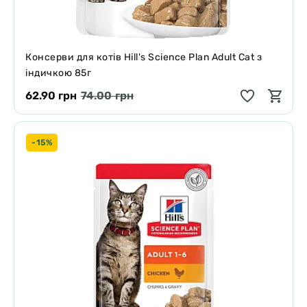
Консерви для котів Hill's Science Plan Adult Cat з
індичкою 85г
62.90 грн
74.00 грн
-15%