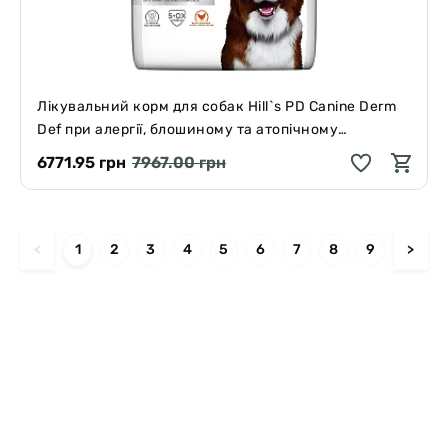
Лікувальний корм для собак Hill`s PD Canine Derm
Def при алергії, блошиному та атопічному
дерматиті 12 кг
6771.95 грн
7967.00 грн
<
1
2
3
4
5
6
7
8
9
>