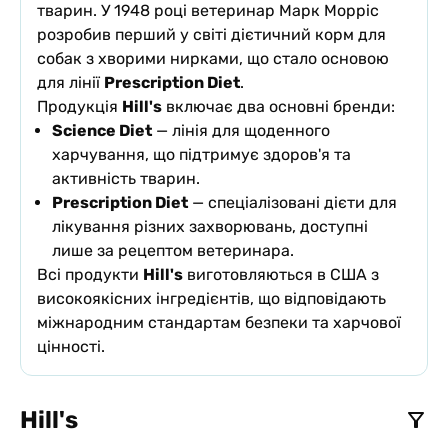
тварин. У 1948 році ветеринар Марк Морріс
розробив перший у світі дієтичний корм для
собак з хворими нирками, що стало основою
для лінії
Prescription Diet
.
Продукція
Hill's
включає два основні бренди:
Science Diet
— лінія для щоденного
харчування, що підтримує здоров'я та
активність тварин.
Prescription Diet
— спеціалізовані дієти для
лікування різних захворювань, доступні
лише за рецептом ветеринара.
Всі продукти
Hill's
виготовляються в США з
високоякісних інгредієнтів, що відповідають
міжнародним стандартам безпеки та харчової
цінності.
Hill's