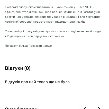
Екстракт глоду, скомбінований з L-карнітином у HERZ-VITAL,
ефективно стабілізує і зміцнює серцеві функції. Глід (Crataegus)
довгий час успішно використовувався в медицині для лікування
хронічної серцевої недостатності як додатковий захід.
Флавоноїди і проціанідини, що містяться в глоді, ефективні щодо:
♦ Підвищення сили серцевих скорочень
♦ Поліпшення кровопостачання серцевого м'яза
Показати більше
Показати менше
♦ Гармонізації серцевого ритму
♦ Профілактики кисневого голодування серцевого м'яза
L-карнітин:
♦ Підвищує надходження енергії до серцевої та скелетної
Відгуки (0)
мускулатури
Зміцнює серцевий м'яз, що веде до підвищення життєвого тонусу,
працездатності та поліпшення загального стану собаки або кішки
Відгуків про цей товар ще не було.
Підвищує життєві сили, готовність до роботи і гарне самопочуття
вашої тварини.
Canina® HERZ-VITAL рекомендується застосовувати як добавку
протягом 6 місяців з кормом.