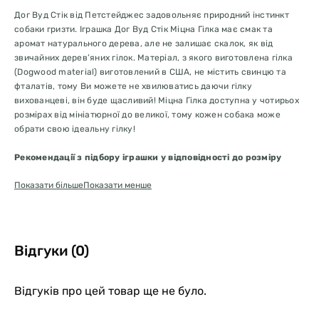
Дог Вуд Стік від Петстейджес задовольняє природний інстинкт
собаки гризти. Іграшка Дог Вуд Стік Міцна Гілка має смак та
аромат натурального дерева, але не залишає скалок, як від
звичайних дерев’яних гілок. Матеріал, з якого виготовлена гілка
(Dogwood material) виготовлений в США, не містить свинцю та
фталатів, тому Ви можете не хвилюватись даючи гілку
вихованцеві, він буде щасливий! Міцна Гілка доступна у чотирьох
розмірах від мініатюрної до великої, тому кожен собака може
обрати свою ідеальну гілку!
Рекомендації з підбору іграшки у відповідності до розміру
собаки:
Показати більше
Показати менше
Міні – собакам до 7 кг
Мала – собакам до 9 кг
Середня – собакам до 16 кг
Велика – собакам від 23 кг та більше
Відгуки (0)
ЗАДОВОЛЕННЯ ТА НІЯКИХ СКАЛОК:
Дог Вуд Стік – це іграшка
Відгуків про цей товар ще не було.
для жування, з ароматом та текстурою натурального дерева –
справжня любов без побічних ефектів, таких як скалки в язиці.