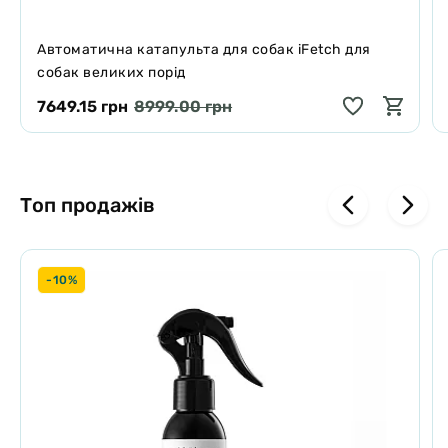
таким різноманіттям розмірів ця іграшка прийдеться до смаку всім
собакам, не залежно від їх розміру.
Автоматична катапульта для собак iFetch для
собак великих порід
7649.15 грн
8999.00 грн
Топ продажів
-10%