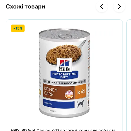
Забезпечує вашу собаку енергією, щоб залишатися активною
Схожі товари
Дозволяє знизити вагу без різкого скорочення раціону
Напрямки:
Собаки із зайвою вагою та/або ожирінням
Підтримка ваги (схильність до ожиріння або після втрати ваги)
-15%
Діабет у собак із ожирінням
Гіпотиреоз
Синдром Кушинга
Цукровий діабет у собак з нормальною вагою або з невеликою
надмірною вагою
Протипоказання:
Не обслуговуйте котів
Не обслуговуйте цуценят
Не давати вагітним і годуючим самкам
Додаткова інформація:
Проста та ефективна втрата ваги: діє природно відповідно до
активності та споживання енергії вашої собаки
Дозволяє вашому вихованцеві підтримувати його природну
здатність спалювати зайвий жир
Сприяє відчуттю ситості: унікальна суміш волокон
Навіть після досягнення ідеальної ваги важливо, щоб ваша собака
продовжувала споживати метаболічні гранули
Hill's Prescription
Hill's PD Wet Canine K/D вологий корм для собак із