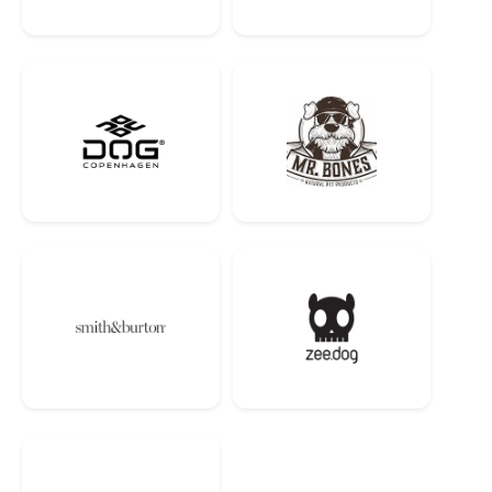
Білково-калорійне співвідношення
83,51 г/Мкал