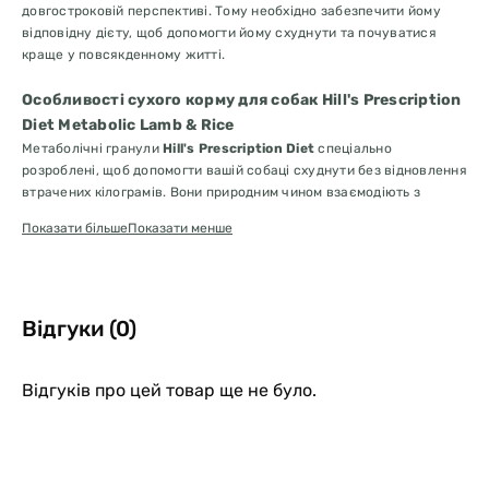
довгостроковій перспективі. Тому необхідно забезпечити йому
відповідну дієту, щоб допомогти йому схуднути та почуватися
краще у повсякденному житті.
Особливості сухого корму для собак Hill's Prescription
Diet Metabolic Lamb & Rice
Метаболічні гранули
Hill's Prescription Diet
спеціально
розроблені, щоб допомогти вашій собаці схуднути без відновлення
втрачених кілограмів. Вони природним чином взаємодіють з
енерговитратами вашої собаки для легкої та ефективної втрати
Показати більше
Показати менше
ваги. Ці гранули стимулюють природну здатність вашої тварини
спалювати жир і забезпечують її енергією, необхідною для
нормальної активності.
Завдяки унікальній суміші
Відгуки (0)
волокон
цей корм допомагає вашій
собаці почуватися ситою та задоволеною, щоб уникнути
надмірного споживання. Ваша собака оцінить вишуканий смак цих
Відгуків про цей товар ще не було.
крокетів з баранини та рису.
Переваги Hill's Prescription Diet Metabolic Lamb & Rice kibbles:
Дозволяє схуднути в домашніх умовах
Допомагає підтримувати здорову вагу після схуднення