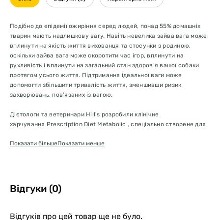
Подібно до епідемії ожиріння серед людей, понад 55% домашніх
тварин мають надлишкову вагу. Навіть невелика зайва вага може
вплинути на якість життя вихованця та стосунки з родиною,
оскільки зайва вага може скоротити час ігор, вплинути на
рухливість і вплинути на загальний стан здоров’я вашої собаки
протягом усього життя. Підтримання ідеальної ваги може
допомогти збільшити тривалість життя, зменшивши ризик
захворювань, пов’язаних із вагою.
Дієтологи та ветеринари Hill's розробили клінічне
харчування Prescription Diet Metabolic , спеціально створене для
того, щоб допомогти собакам схуднути та зберегти втрачену вагу
Показати більше
Показати менше
природним шляхом, активізуючи їхній унікальний метаболізм. Цей
корм стимулює природну здатність собаки спалювати жир і
підтримує їх грайливість і активність. Його унікальна суміш
клітковини допомагає собакам відчувати ситість і зменшує
відчуття голоду між прийомами їжі.
Відгуки (0)
Насправді 96% собак схудли вдома за 2 місяці, коли їх годували
кормом Metabolic . Цей сухий корм виготовлений зі смаком курки
Відгуків про цей товар ще не було.