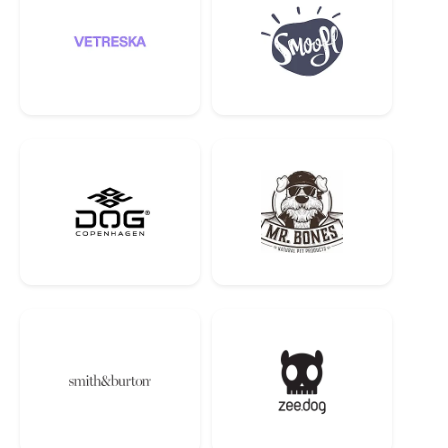
Стимулюйте природну здатність собаки спалювати жир
Унікальна суміш клітковини допомагає вашій собаці почуватися
ситою та задоволеною
Додаткова інформація:
Сухий корм для собак Hill's Prescription Diet Metabolic забезпечує
все необхідне харчування собак для схуднення та підтримки ваги
шляхом активації їх унікального метаболізму. Будь ласка,
зверніться до свого ветеринара для отримання додаткової
інформації про те, як наші дієтичні корми, що відпускаються за
рецептом, можуть допомогти вашій собаці продовжувати
насолоджуватися щасливим і активним життям.
СКЛАД:
цільнозернова пшениця, цільнозернова кукурудза,
куряче борошно, порошкоподібна целюлоза, соєве борошно,
кукурудзяна клейковина, сушений буряковий жом, сушені томатні
вичавки, гідролізований курячий ароматизатор, курячий жир,
лляне насіння, кокосова олія, молочна кислота, DL-метіонін, L-
лізин, морква, хлорид калію, йодована сіль, ліпоєва кислота,
вітаміни (добавка вітаміну Е, L-аскорбіл-2-поліфосфат (джерело
вітаміну С), добавка ніацину, мононітрат тіаміну, добавка вітаміну