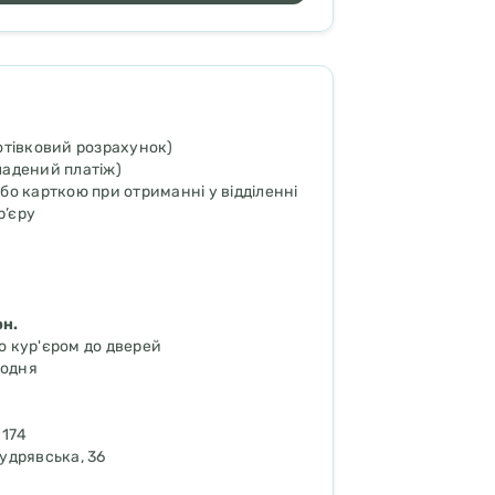
отівковий розрахунок)
адений платіж)
бо карткою при отриманні у відділенні
р’єру
рн.
о кур'єром до дверей
щодня
 174
Кудрявська, 36