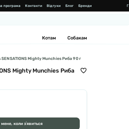
а програма
Контакти
Відгуки
Блог
Бренди
Г
Котам
Собакам
s SENSATIONS Mighty Munchies Риба 90 г
IONS Mighty Munchies Риба
 мене, коли зʼявиться