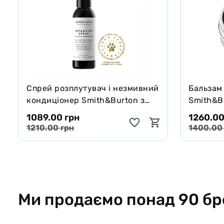
Спрей розплутувач і незмивний
Бальзам
кондиціонер Smith&Burton з
Smith&Bu
протеїнами шовку для шерсті
собак і 
1089.00 грн
1260.00
собак і котів 125 мл
65 г
1210.00 грн
1400.00
Ми продаємо понад 90 бр