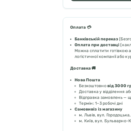
Оплата 💳
Банківській переказ
(Безг
Оплата при доставці
(накл
Можна сплатити готівкою а
логістичної компанії або ку
Доставка 🚚
Нова Пошта
Безкоштовно
від 3000 г
Доставка у відділення аб
Відправка замовлень — 
Термін: 1–3 робочі дні
Самовивіз із магазину
м. Львів, вул. Городоцька,
м. Київ, вул. Бульварно-