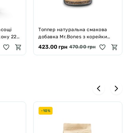
асощі
Tоппер натуральна смакова
кону 227
добавка Mr.Bones з корейки
оленя для собак і котів 100 г
423.00 грн
470.00 грн
-10%