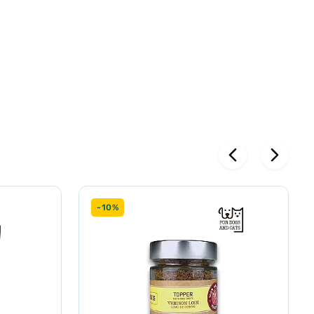
й корм.
-10%