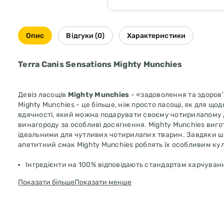
Опис
Відгуки (0)
Характеристики
Terra Canis Sensations Mighty Munchies
Девіз ласощів
Mighty Munchies
- «задоволення та здоров'
Mighty Munchies - це більше, ніж просто ласощі, як для що
вдячності, який можна подарувати своєму чотирилапому д
винагороду за особливі досягнення. Mighty Munchies вигот
ідеальними для чутливих чотирилапих тварин. Завдяки ши
апетитний смак Mighty Munchies роблять їх особливим ку
Інгредієнти на 100% відповідають стандартам харчува
Повага до традиційного м'ясництва
Показати більше
Показати менше
Без додавання побічних продуктів тваринного походжен
цукру
95% м'язового м'яса, монопротеїн
М'яка та особливо смачна текстура