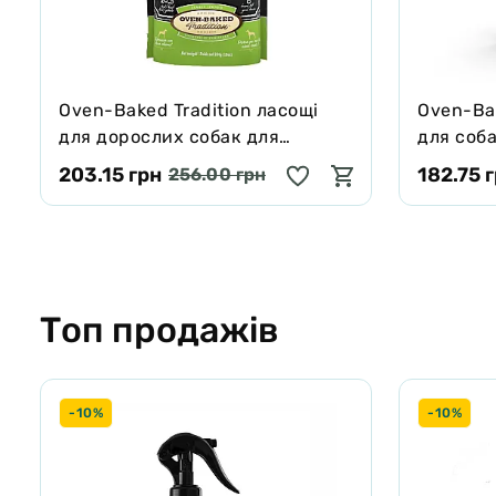
Oven-Baked Tradition ласощі
Oven-Bak
для дорослих собак для
для соба
захисту зубів та ясен 284 г
203.15 грн
182.75 
256.00 грн
Топ продажів
-10%
-10%