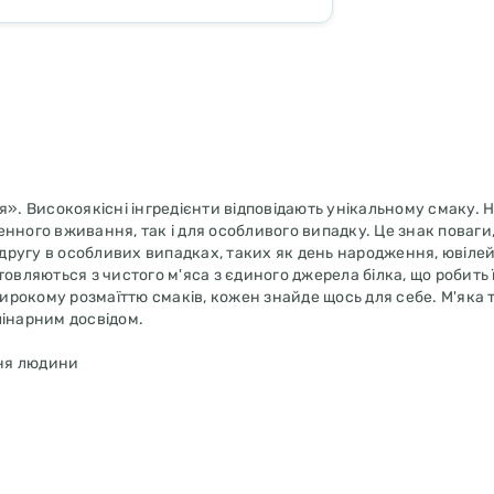
я». Високоякісні інгредієнти відповідають унікальному смаку. Н
денного вживання, так і для особливого випадку. Це знак поваги,
ругу в особливих випадках, таких як день народження, ювілей
овляються з чистого м'яса з єдиного джерела білка, що робить 
рокому розмаїттю смаків, кожен знайде щось для себе. М'яка 
лінарним досвідом.
ння людини
ня, ароматизаторів, консервантів, синтетичних зв'язуючих ре