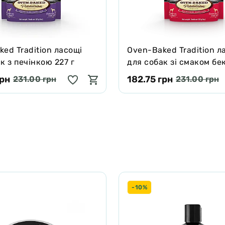
ed Tradition ласощі
Oven-Baked Tradition л
к з печінкою 227 г
для собак зі смаком бе
г
грн
182.75 грн
231.00 грн
231.00 грн
-10%