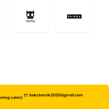
baksbarsik2025@gmail.com
ming salon)