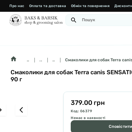
Про нас
Оплата та доставка
Обмін та повернення
Дисконтн
..
..
..
Смаколики для собак Terra cani
Смаколики для собак Terra canis SENSAT
90 г
379.00 грн
Код: 06379
Немає в наявності
Сповістити