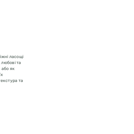
іжні ласощі
 любові та
 або як
їх
текстура та
човин та