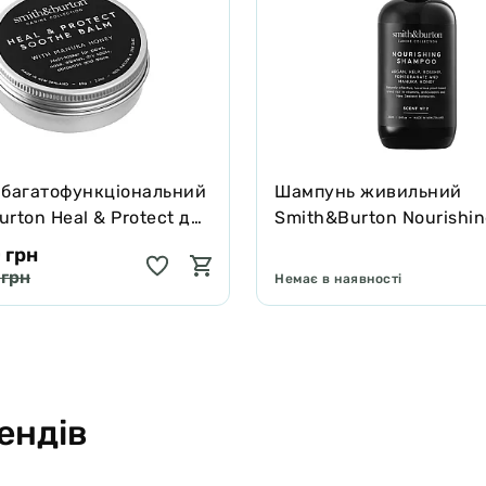
 багатофункціональний
Шампунь живильний
rton Heal & Protect для
Smith&Burton Nourishi
котів зцілює та захищає
Shampoo для довгої, ку
 грн
подвійної шерсті собак
 грн
Немає в наявності
ендів