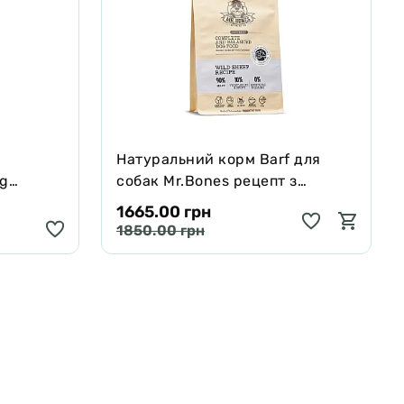
Натуральний корм Barf для
ng
собак Mr.Bones рецепт з
черявої,
Муфлона 1 кг
1665.00 грн
 250 мл
1850.00 грн