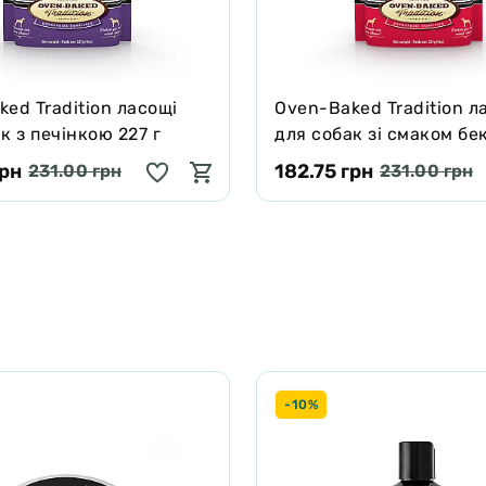
ed Tradition ласощі
Oven-Baked Tradition л
к з печінкою 227 г
для собак зі смаком бе
г
грн
182.75 грн
231.00 грн
231.00 грн
-10%