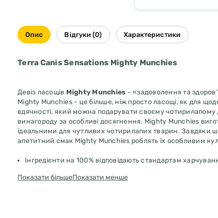
Опис
Відгуки (0)
Характеристики
Terra Canis Sensations Mighty Munchies
Девіз ласощів
Mighty Munchies
- «задоволення та здоров'
Mighty Munchies - це більше, ніж просто ласощі, як для що
вдячності, який можна подарувати своєму чотирилапому д
винагороду за особливі досягнення. Mighty Munchies вигот
ідеальними для чутливих чотирилапих тварин. Завдяки ши
апетитний смак Mighty Munchies роблять їх особливим ку
Інгредієнти на 100% відповідають стандартам харчува
Повага до традиційного м'ясництва
Показати більше
Показати менше
Без додавання побічних продуктів тваринного походжен
цукру
95% м'язового м'яса, монопротеїн
М'яка та особливо смачна текстура