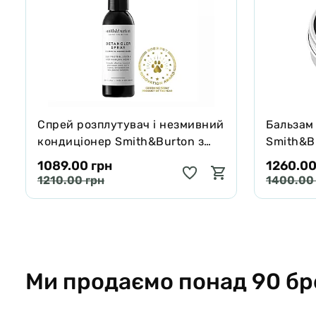
Спрей розплутувач і незмивний
Бальзам
кондиціонер Smith&Burton з
Smith&Bu
протеїнами шовку для шерсті
собак і 
1089.00 грн
1260.00
собак і котів 125 мл
65 г
1210.00 грн
1400.00
Ми продаємо понад 90 бр