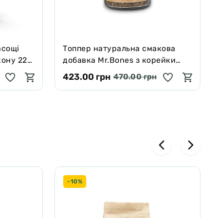
асощі
Tоппер натуральна смакова
кону 227
добавка Mr.Bones з корейки
оленя для собак і котів 100 г
423.00 грн
470.00 грн
-10%