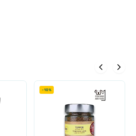
й корм.
-10%