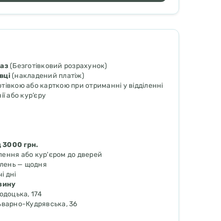
каз
(Безготівковий розрахунок)
вці
(накладений платіж)
тівкою або карткою при отриманні у відділенні
ії або кур’єру
д 3000 грн.
ілення або кур'єром до дверей
влень — щодня
і дні
азину
родоцька, 174
льварно-Кудрявська, 36