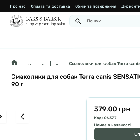
Про нас
Оплата та доставка
Обмін та повернення
Дисконтн
..
..
..
Смаколики для собак Terra cani
Смаколики для собак Terra canis SENSAT
90 г
379.00 грн
Код: 06377
Немає в наявності
Сп