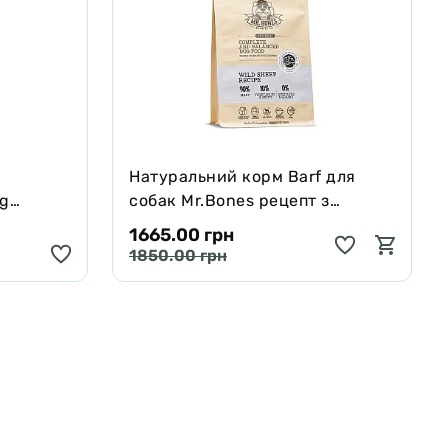
Натуральний корм Barf для
ng
собак Mr.Bones рецепт з
черявої,
Муфлона 1 кг
1665.00 грн
 250 мл
1850.00 грн