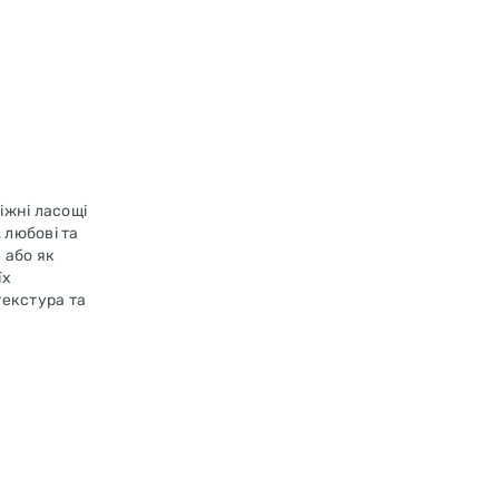
іжні ласощі
 любові та
 або як
їх
текстура та
човин та