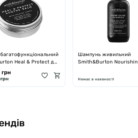
 багатофункціональний
Шампунь живильний
rton Heal & Protect для
Smith&Burton Nourishi
котів зцілює та захищає
Shampoo для довгої, ку
 грн
подвійної шерсті собак
 грн
Немає в наявності
ендів