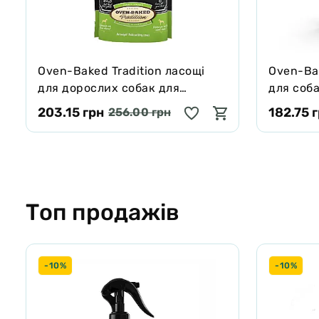
Oven-Baked Tradition ласощі
Oven-Bak
для дорослих собак для
для соба
захисту зубів та ясен 284 г
203.15 грн
182.75 
256.00 грн
Топ продажів
-10%
-10%