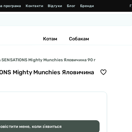
а програма
Контакти
Відгуки
Блог
Бренди
Г
Котам
Собакам
s SENSATIONS Mighty Munchies Яловичина 90 г
IONS Mighty Munchies Яловичина
овістити мене, коли зʼявиться