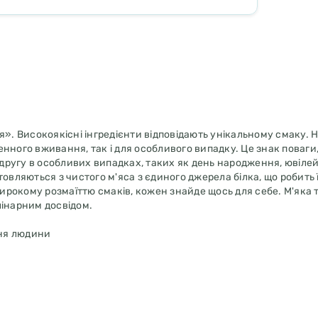
я». Високоякісні інгредієнти відповідають унікальному смаку. Н
денного вживання, так і для особливого випадку. Це знак поваги,
ругу в особливих випадках, таких як день народження, ювілей
овляються з чистого м'яса з єдиного джерела білка, що робить 
рокому розмаїттю смаків, кожен знайде щось для себе. М'яка 
лінарним досвідом.
ння людини
ня, ароматизаторів, консервантів, синтетичних зв'язуючих ре