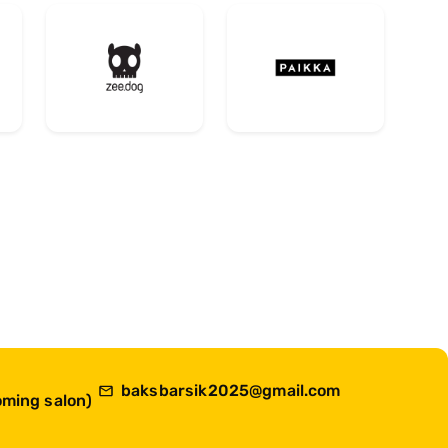
baksbarsik2025@gmail.com
ming salon)