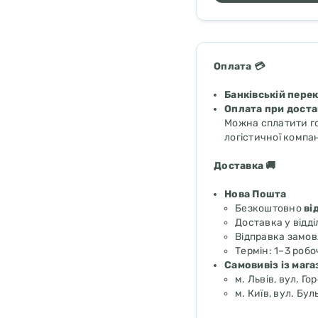
Оплата 💳
Банківській пере
Оплата при доста
Можна сплатити го
логістичної компан
Доставка 🚚
Нова Пошта
Безкоштовно
ві
Доставка у відд
Відправка замо
Термін: 1–3 робоч
Самовивіз із маг
м. Львів, вул. Го
м. Київ, вул. Бу