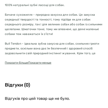
100% натуральні зубні ласощі для собак.
Бичаче сухожилля - природна закуска для собак. Ця закуска
середньої твердості та тонкості, тому підійде як для собак
середнього розміру, так і для великих собак або собак із сильними
щелепами. Шматочки тонкі, тому ми впевнені, що деякі маленькі
собаки теж наважаться їх з'їсти!
Bull Tendon - ідеальна зубна закуска для собак, схильних гризти
предмети, оскільки вона дає їм безпечний і здоровий спосіб
задовольнити свій природний інстинкт жування. Крім того, це
відмінний союзник у боротьбі зі стресом і нудьгою.
Показати більше
Показати менше
У складі бичачого сухожилля мало жиру і багато білка, і його
жування збереже зуби нашого собаки здоровими, міцними і
чистими.
Відгуки (0)
Це хороший варіант для собак з харчовою алергією або
непереносимістю.
Відгуків про цей товар ще не було.
У кожному пакеті містяться 3 бичачих сухожилля довжиною
близько 12 см.