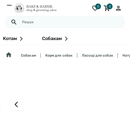
0
0
Котам
Собакам
Собакам
Корм для собак
Ласощі для собак
Нату