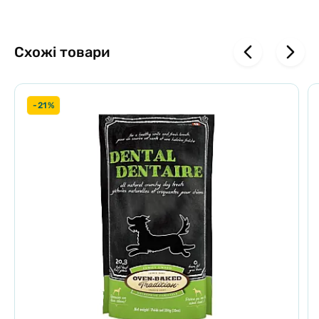
Завдяки упаковці, що легко відкривається, ви можете зручно
відкрити сумку, де б ви не знаходилися.
Схожі товари
Ми рекомендуємо цю натуральну закуску для собак усіх порід і
розмірів.
-21%
Склад
: 100% зневоднене бичаче сухожилля.
3 одиниці | 12 см приблизно.
Оскільки це натуральні продукти, розмір і вага можуть
варіюватися.
Ми завжди рекомендуємо давати всі перекуси під наглядом.