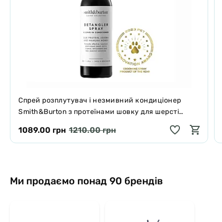
Аналітичний склад:
білок: 70%
жир: 8%
клітковина: 1%
вологість: 10%
Спрей розплутувач і незмивний кондиціонер
Smith&Burton з протеїнами шовку для шерсті
собак і котів 125 мл
1089.00 грн
1210.00 грн
Ми продаємо понад 90 брендів