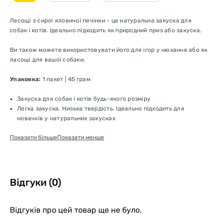
Ласощі з сирої яловичої печінки - це натуральна закуска для
собак і котів. Ідеально підходить як природний приз або закуска.
Ви також можете використовувати його для ігор у нюхання або як
ласощі для вашої собаки.
Упаковка:
1 пакет | 45 грам
Закуска для собак і котів будь-якого розміру
Легка закуска. Низька твердість. Ідеально підходить для
новачків у натуральних закусках
Наріжте невеликими шматочками
Показати більше
Показати менше
Використовуйте його як природний приз або закуску
100% натуральна закуска. Без злаків, консервантів і добавок
Сумка на блискавці для зручного та оптимального зберігання
Відгуки (0)
Натуральна закуска для собак і котів.
Як
їх використовувати?
Відгуків про цей товар ще не було.
Ласощі з сирої яловичої печінки - це натуральна закуска для