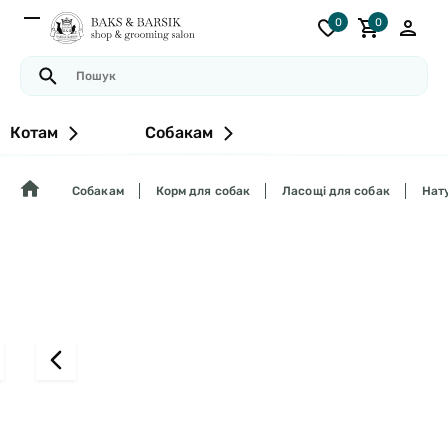
0
0
Котам
Собакам
Собакам
Корм для собак
Ласощі для собак
Нату