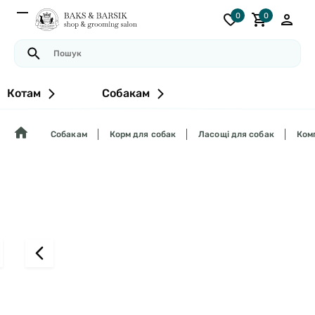
0
0
Котам
Собакам
Собакам
Корм для собак
Ласощі для собак
Комп