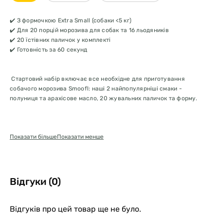
✔️ З формочкою Extra Small (собаки <5 кг)
✔️ Для 20 порцій морозива для собак та 16 льодяників
✔️ 20 їстівних паличок у комплекті
✔️ Готовність за 60 секунд
Стартовий набір включає все необхідне для приготування
собачого морозива Smoofl: наші 2 найпопулярніші смаки -
полуниця та арахісове масло, 20 жувальних паличок та форму.
2 НАЙПОПУЛЯРНІШІ СМАКИ
Показати більше
Показати менше
Почніть веселу пригоду з приготування ласощів для вашого
пухнастого друга зі Стартового набору Smoofl для собачого льоду.
Кожен набір поєднує в собі два наших найпопулярніших смаки -
полуничний та арахісовий - для смачного різноманіття, яке
полюбиться вашому собаці.
Відгуки (0)
ВСЕ НЕОБХІДНЕ
Відгуків про цей товар ще не було.
Стартовий набір - це універсальний набір для приготування