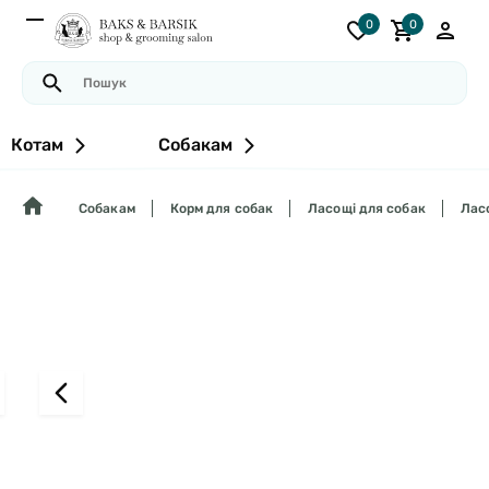
0
0
Котам
Собакам
Собакам
Корм для собак
Ласощі для собак
Ласо