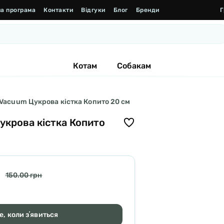
а програма
Контакти
Відгуки
Блог
Бренди
Г
Котам
Собакам
 Vacuum Цукрова кістка Копито 20 см
укрова кістка Копито
150.00 грн
, коли зʼявиться