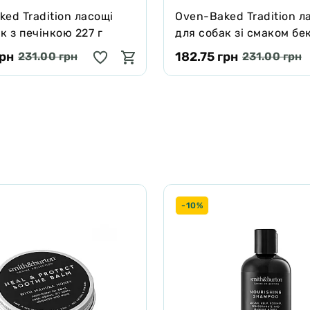
ed Tradition ласощі
Oven-Baked Tradition л
к з печінкою 227 г
для собак зі смаком бе
г
грн
182.75 грн
231.00 грн
231.00 грн
-10%