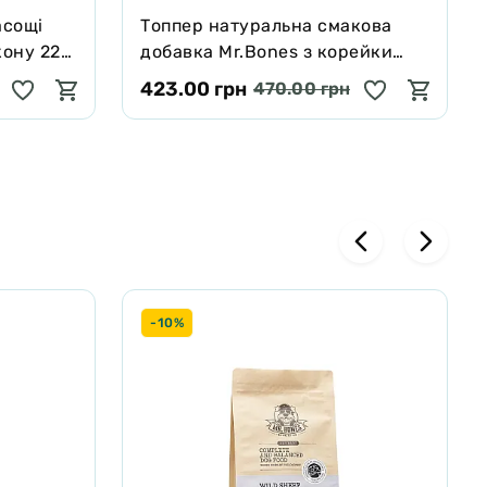
асощі
Tоппер натуральна смакова
кону 227
добавка Mr.Bones з корейки
оленя для собак і котів 100 г
423.00 грн
470.00 грн
-10%