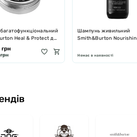
 багатофункціональний
Шампунь живильний
rton Heal & Protect для
Smith&Burton Nourishi
котів зцілює та захищає
Shampoo для довгої, ку
 грн
подвійної шерсті собак
 грн
Немає в наявності
ендів