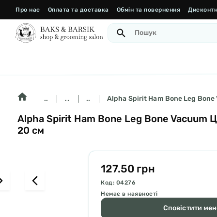
Про нас
Оплата та доставка
Обмін та повернення
Дисконтн
..
..
..
Alpha Spirit Ham Bone Leg Bone
Alpha Spirit Ham Bone Leg Bone Vacuum Ц
20 см
127.50 грн
Код: 04276
Немає в наявності
Сповістити мене