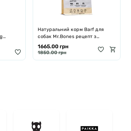
Натуральний корм Barf для
ng
собак Mr.Bones рецепт з
черявої,
Муфлона 1 кг
1665.00 грн
 250 мл
1850.00 грн