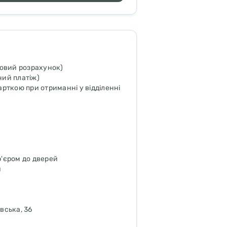
ковий розрахунок)
ий платіж)
рткою при отриманні у відділенні
р'єром до дверей
я
вська, 36