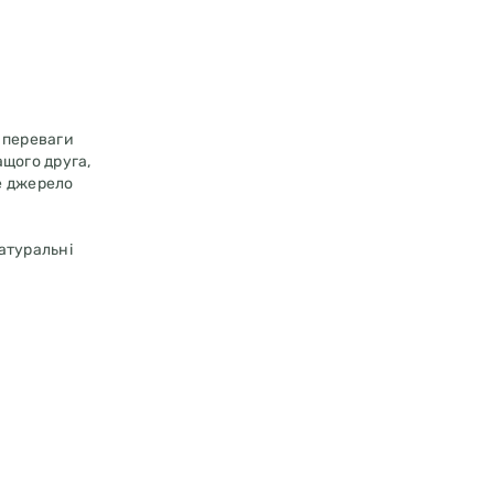
а переваги
ащого друга,
не джерело
натуральні