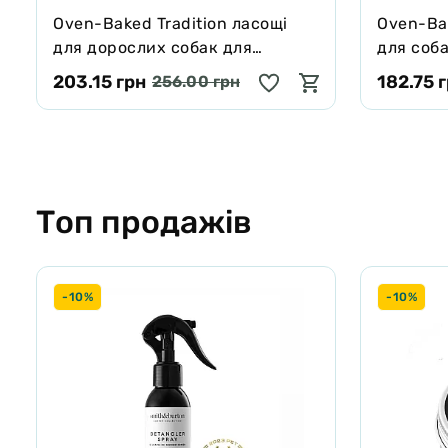
Oven-Baked Tradition ласощі
Oven-Bak
для дорослих собак для
для соба
захисту зубів та ясен 284 г
203.15 грн
182.75 
256.00 грн
Топ продажів
-10%
-10%