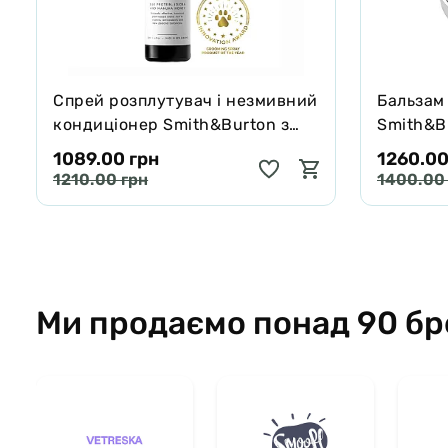
Спрей розплутувач і незмивний
Бальзам
кондиціонер Smith&Burton з
Smith&Bu
протеїнами шовку для шерсті
собак і 
1089.00 грн
1260.00
собак і котів 125 мл
65 г
1210.00 грн
1400.00
Ми продаємо понад 90 бр