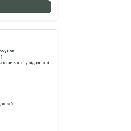
рахунок)
)
 отриманні у відділенні
дверей