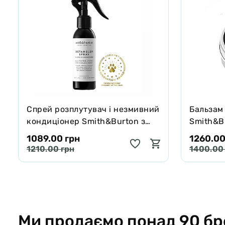
Спрей розплутувач і незмивний
Бальзам
кондиціонер Smith&Burton з
Smith&Bu
протеїнами шовку для шерсті
собак і 
1089.00 грн
1260.00
собак і котів 125 мл
65 г
1210.00 грн
1400.00
Ми продаємо понад 90 бр