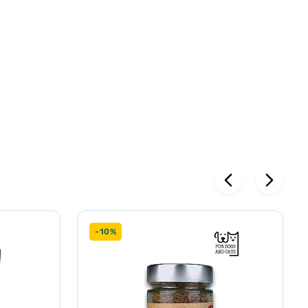
PA, DHA) 200
-10%