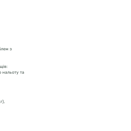
блем з
щів:
 нальоту та
г),