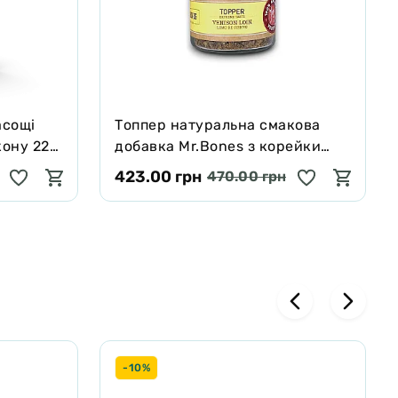
асощі
Tоппер натуральна смакова
кону 227
добавка Mr.Bones з корейки
оленя для собак і котів 100 г
423.00 грн
470.00 грн
-10%