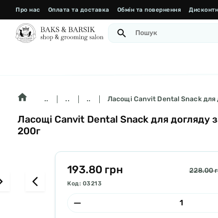
Про нас
Оплата та доставка
Обмін та повернення
Дисконтн
..
..
..
Ласощі Canvit Dental Snack для
Ласощі Canvit Dental Snack для догляду 
200г
193.80 грн
228.00 
Код: 03213