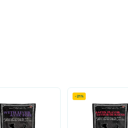
%, зола 3,5%,клітковина 1,5%.
0 мг, гексаметафосфат натрію 20 мг, гвоздика 10 мг, омега-3 (E
о додають у корм.
25 днів застосування для собаки вагою 10 кг)
-21%