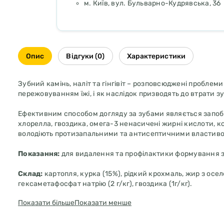
м. Київ, вул. Бульварно-Кудрявська, 36
Опис
Відгуки (0)
Характеристики
Зубний камінь, наліт та гінгівіт – розповсюджені проблем
пережовуванням їжі, і як наслідок призводять до втрати зу
Ефективним способом догляду за зубами являється запоб
хлорелла, гвоздика, омега-3 ненасичені жирні кислоти, 
володіють протизапальними та антисептичними властивос
Показання:
для видалення та профілактики формування зуб
Склад:
картопля, курка (15%), рідкий крохмаль, жир з оселе
гексаметафосфат натрію (2 г/кг), гвоздика (1г/кг).
Показати більше
Показати менше
Харчові добавки (в 1кг):
вітамін C (E301) 600 мг.