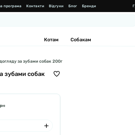
а програма
Контакти
Відгуки
Блог
Бренди
Г
Котам
Собакам
 догляду за зубами собак 200г
за зубами собак
грн