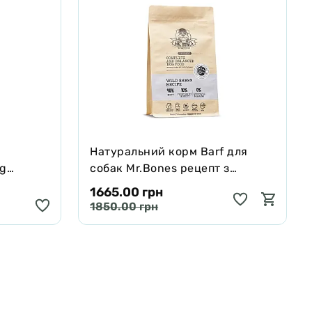
Натуральний корм Barf для
ng
собак Mr.Bones рецепт з
черявої,
Муфлона 1 кг
1665.00 грн
 250 мл
1850.00 грн