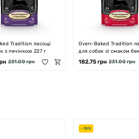
ed Tradition ласощі
Oven-Baked Tradition л
к з печінкою 227 г
для собак зі смаком бе
г
грн
182.75 грн
231.00 грн
231.00 грн
-10%