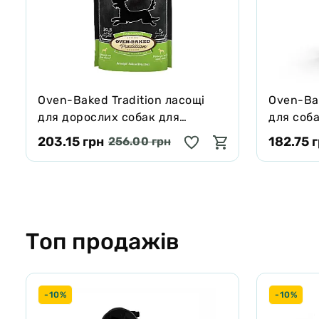
Oven-Baked Tradition ласощі
Oven-Bak
для дорослих собак для
для соба
захисту зубів та ясен 284 г
203.15 грн
182.75 
256.00 грн
Топ продажів
-10%
-10%