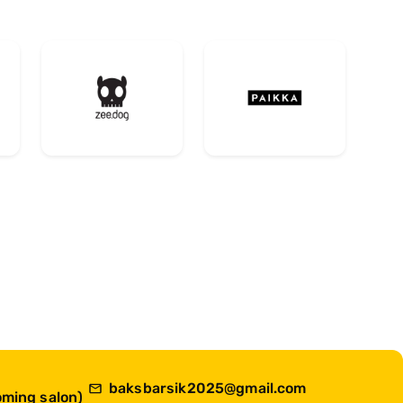
baksbarsik2025@gmail.com
ming salon)