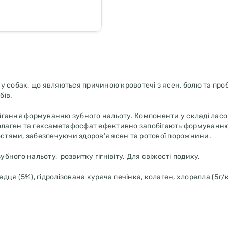
и у собак, що являються причиною кровотечі з ясен, болю та про
бів.
ігання формуванню зубного нальоту. Компоненти у складі ласо
колаген та гексаметафосфат ефективно запобігають формуванню
тями, забезпечуючи здоров’я ясен та ротової порожнини.
ного нальоту, розвитку гігнівіту. Для свіжості подиху.
дця (5%), гідролізована куряча печінка, колаген, хлорелла (5г/к