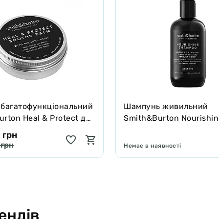
 багатофункціональний
Шампунь живильний
rton Heal & Protect для
Smith&Burton Nourishi
котів зцілює та захищає
Shampoo для довгої, ку
 грн
подвійної шерсті собак
 грн
Немає в наявності
ендів