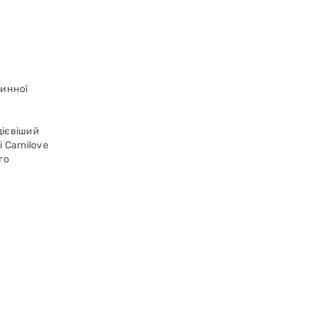
динної
дієвіший
 Carnilove
го
їжі, перед