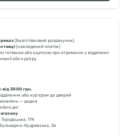
ереказ
(Безготівковий розрахунок)
оставці
(накладений платіж)
и готівкою або карткою при отриманні у відділенні
мпанії або кур’єру
о
від 3000 грн.
ідділення або кур'єром до дверей
амовлень — щодня
обочі дні
магазину
. Городоцька, 174
. Бульварно-Кудрявська, 36