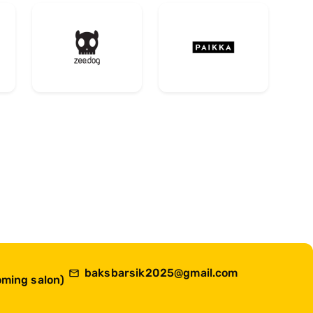
baksbarsik2025@gmail.com
ming salon)