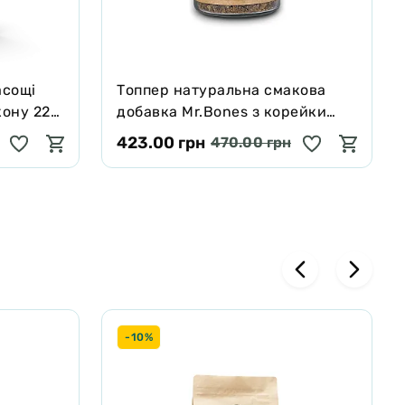
асощі
Tоппер натуральна смакова
кону 227
добавка Mr.Bones з корейки
оленя для собак і котів 100 г
423.00 грн
470.00 грн
-10%