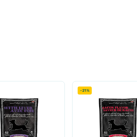
е м'ясо страуса 15%), гарбуз 15%, жовтий горох 8%, сушені яблу
й токоферолами) 4%, лляне насіння 2%, сушений шпинат 2%, лл
лога 10,0%, сира зола 7,0%, сира клітковина 5,0%, кальцій 1,3%,
 Містить натуральні антиоксиданти.
-21%