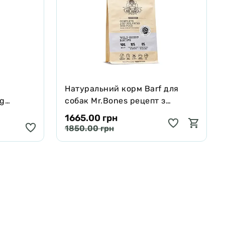
Натуральний корм Barf для
ng
собак Mr.Bones рецепт з
черявої,
Муфлона 1 кг
1665.00 грн
 250 мл
1850.00 грн