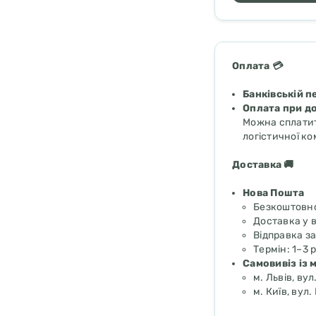
Оплата 💳
Банківській п
Оплата при д
Можна сплатит
логістичної ко
Доставка 🚚
Нова Пошта
Безкоштовн
Доставка у в
Відправка з
Термін: 1–3 р
Самовивіз із 
м. Львів, вул
м. Київ, вул