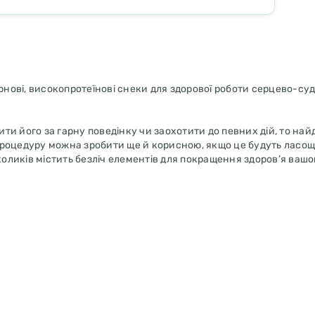
ззернові, високопротеїнові снеки для здорової роботи серцево-су
и його за гарну поведінку чи заохотити до певних дій, то най
роцедуру можна зробити ще й корисною, якщо це будуть ласощі
коликів містить безліч елементів для покращення здоров’я вашо
зують діяльність серцево-судинної системи
т
від дикої природи!
ням до постійного раціону вашого улюбленця. Пригощати після 
 завжди була свіжа питна вода.