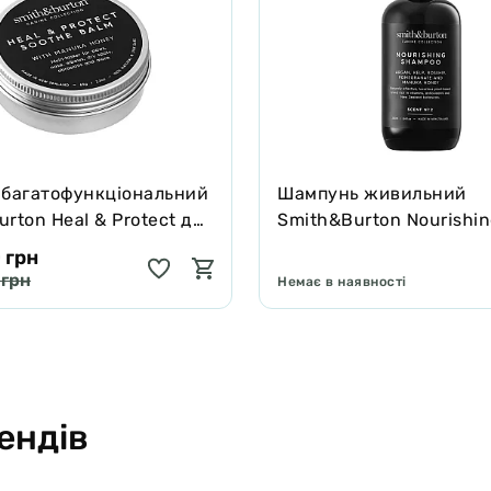
 багатофункціональний
Шампунь живильний
rton Heal & Protect для
Smith&Burton Nourishi
котів зцілює та захищає
Shampoo для довгої, ку
 грн
подвійної шерсті собак
 грн
Немає в наявності
ендів