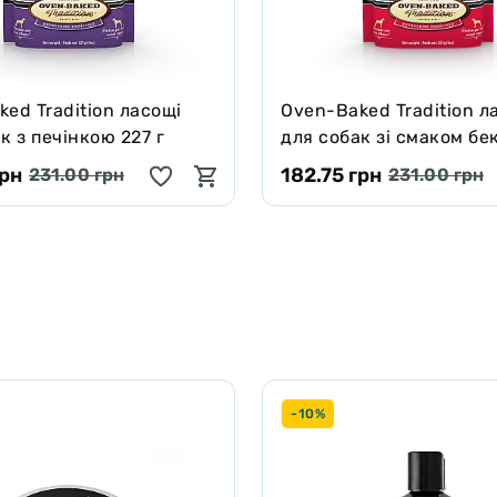
ed Tradition ласощі
Oven-Baked Tradition л
к з печінкою 227 г
для собак зі смаком бе
г
грн
182.75 грн
231.00 грн
231.00 грн
-10%