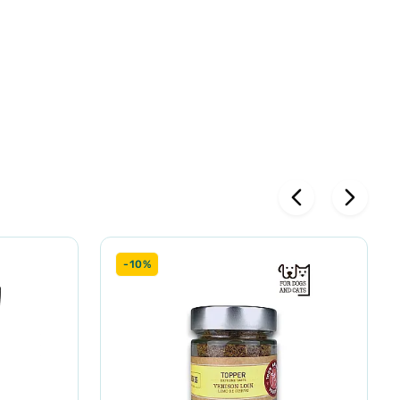
ка 5%,
яна олія 1%.
 фосфор 0,9%,
-10%