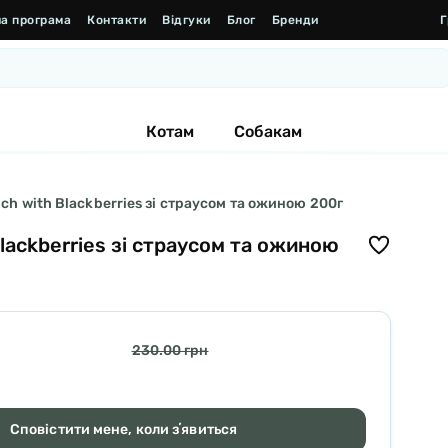
а програма
Контакти
Відгуки
Блог
Бренди
Г
Котам
Собакам
ich with Blackberries зі страусом та ожиною 200г
Blackberries зі страусом та ожиною
230.00 грн
Сповістити мене, коли зʼявиться