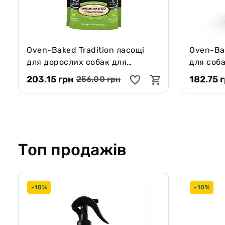
Oven-Baked Tradition ласощі
Oven-Bak
для дорослих собак для
для соба
захисту зубів та ясен 284 г
203.15 грн
182.75 
256.00 грн
Топ продажів
-10%
-10%