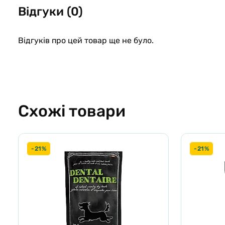
Відгуки (0)
Склад: м'ясо страуса 50% (сушене м’ясо страуса 35%, свіж
морква 5%, нут 4%, ожина 4%, курячий жир (консервовани
Відгуків про цей товар ще не було.
Аналітичний склад: сирий білок 32,0%, вміст жиру 11,0%, во
жирні кислоти Омега-3 0,1%, жирні кислоти Омега-6 0,7%.
Енергетична цінність: 3 450 ккал/кг.
Схожі товари
-21%
-21%