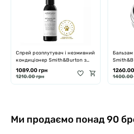
Спрей розплутувач і незмивний
Бальзам
кондиціонер Smith&Burton з
Smith&Bu
протеїнами шовку для шерсті
собак і 
1089.00 грн
1260.00
собак і котів 125 мл
65 г
1210.00 грн
1400.00
Ми продаємо понад 90 бр