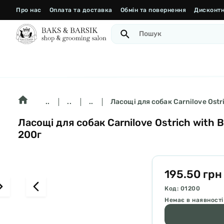
Про нас
Оплата та доставка
Обмін та повернення
Дисконтн
..
..
..
Ласощі для собак Carnilove Ostr
Ласощі для собак Carnilove Ostrich with 
200г
195.50 грн
Код: 01200
Немає в наявності