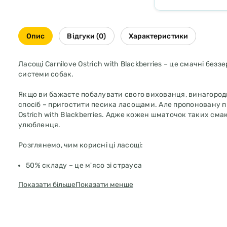
Опис
Відгуки (0)
Характеристики
Ласощі Carnilove Ostrich with Blackberries – це смачні бе
системи собак.
Якщо ви бажаєте побалувати свого вихованця, винагородит
спосіб – пригостити песика ласощами. Але пропоновану п
Ostrich with Blackberries. Адже кожен шматочок таких сма
улюбленця.
Розглянемо, чим корисні ці ласощі:
50% складу – це м'ясо зі страуса
Ожина – природнє джерело антиоксидантів, які нормалі
Показати більше
Показати менше
Льняна олія – джерело поліненасичених жирних кисло
Ласощі Carnilove Ostrich with Blackberries – це винагорода 
Рекомендації з годування: є смачним і корисним доповнен
сном або вранці, після сніданку. Слідкуйте, щоб у тварини