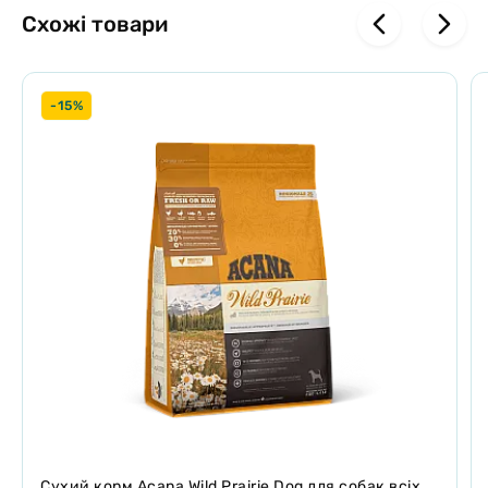
Легкозасвоювані тваринні білки. Баланс пребіотичних волокон
Схожі товари
підтримує роботу кишківника та живить мікробіоту, зміцнюючи
імунну систему. Допомагає зменшити неадекватні захисні реакції,
такі як алергічні реакції. Покращує якість випорожнень.
-15%
Склад
Тріска свіжа, рибне борошно менхадена (джерело ДГК), горох,
сочевиця, батат, крохмаль гороховий, олія рослинна
консервована змішаними токоферолами, насіння льону, клітковина
гороху, шрот люцерни, натуральний ароматизатор, монокальцій
фосфат, лецитин, DL-метіонін, екстракт дріжджів, сіль, холіну
хлорид, L-треонін, пропіонат кальцію (як консервант), екстракт
цикорію (джерело інуліну), таурин, L-лізин, сульфат заліза,
карбонат кальцію, альфа-токоферолу ацетат (джерело вітаміну Е),
оксид цинку, екстракт юки шидигера, суха молочна сироватка,
ніацин, оксид марганцю, d-кальцію пантотенат, добавка вітаміну
А, протеїнат цинку, тіаміну мононітрат, рибофлавін, піридоксину
гідрохлорид, біотин, протеїнат марганцю, сушена м'ята, сушена
петрушка, екстракт зеленого чаю, сушений імбир, сушений
ананас, йодат кальцію, протеїнат міді, добавка вітаміну В12,
холекальциферол (джерело вітаміну D3), фолієва кислота, селеніт
натрію.
Cухий корм Acana Wild Prairie Dog для собак всіх