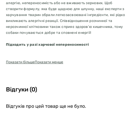
алергію, непереносимість або не вживають зернових. Щоб
створити формулу, яка буде щадною для шлунку, наші експерти з
харчування тварин обрали легкозасвоювані інгредієнти, які рідко
викликають алергічні реакції. Співвідношення розчинної та
нерозчинної клітковини також сприяє здоров'ю кишечника, тому
собаки почуваються добре та сповнені енергії!
Підходить у разі харчової непереносимості
Створено для щадного впливу на травну систему. Свіжа тріска та
Показати більше
Показати менше
менхаден краще переносяться і є менш алергенними, ніж
курятина. Оскільки собаки рідко стикаються з ними, ці білки
викликають мало алергічних реакцій. Потенційно подразнюючі
шлунок інгредієнти в рецепті відсутні.
Відгуки (0)
Без курки | Без зернових | Без глютену
Знижує ризик подразнення та непереносимості. Відсутність
курятини, зернових та інгредієнтів, що містять глютен, знижує
Відгуків про цей товар ще не було.
ризик виникнення алергії та полегшує засвоєння їжі.
Чутливий шлунок
Допомагає травленню та підтримує роботу кишківника.