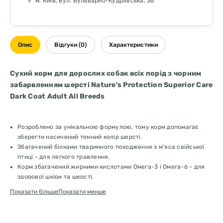
м. Київ, вул. Бульварно-Кудрявська, 36
Опис
Відгуки (0)
Характеристики
Cухий корм для дорослих собак всіх порід з чорним
забарвленням шерсті Nature's Protection Superior Care
Dark Coat Adult All Breeds
Розроблено за унікальною формулою, тому корм допомагає
зберегти насичений темний колір шерсті.
Збагачений білками тваринного походження з м'яса свійської
птиці - для легкого травлення.
Корм збагачений жирними кислотами Омега-3 і Омега-6 - для
здорової шкіри та шерсті.
Збагачений натуральним мінералом вулканогенно-осадового
Показати більше
Показати менше
походження "MicroZeoGen" - динамічно мікронізованим
кліноптілолітом.
Склад:
м’ясо птиці 36% (сушене і подрібнене), рис, батат, лосось