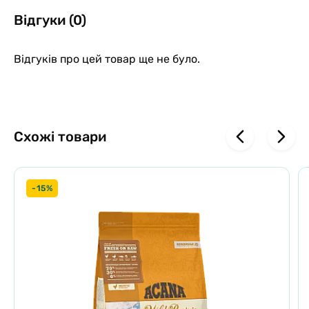
(сушений і подрібнений), ячмінь, жир птиці, жом цукрових буряків,
Відгуки (0)
пивні дріжджі, горох, насіння льону, гідролізована куряча печінка,
динамічно мікронізований клиноптилоліт (1%), екстракт цикорію,
фруктоолігосахариди, екстракт юки.
Відгуків про цей товар ще не було.
Добавки харчові/1кг:
вітамін A - 18000 MО, вітамін D3 - 1500 MО,
вітамін E - 530мг, фолієва кислота - 4мг, біотин - 2мг, ніацин - 75мг,
вітамін B6 (3a831) - 13,4мг, вітамін B1 (3a821) - 16,3мг, вітамін B12 -
0,07мг, моногідрат сульфату заліза - 50мг, безводний йодат
кальцію - 1,5мг, пентагідрат сульфату міді - 7мг, марганець
Схожі товари
сульфат моногідрат - 40мг, сульфат цинку моногідрат - 150мг,
селеніт натрію - 0, 1мг.
Технологічні добавки:
екстракт розмарину, багаті токоферолом
-15%
екстракти з рослинних олій.
Аналітичний склад /1кг:
сирий білок - 26%, сира клітковина -
3,5%, сирий жир - 13%, сира зола - 9%, кальцій - 1,2%, фосфор -
0,9%, Омега-3 жирні кислоти - 0,50%, Омега-6 жирні кислоти -
2,22%.