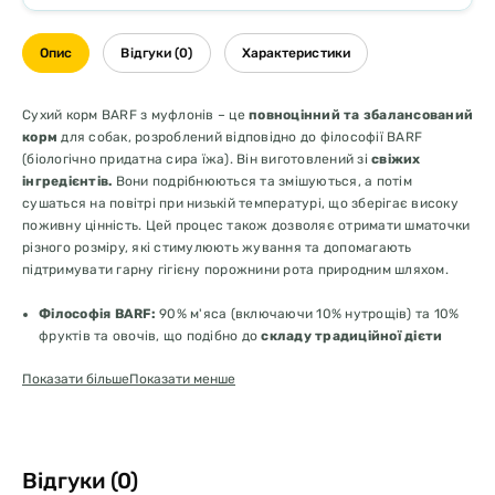
Опис
Відгуки (0)
Характеристики
Сухий корм BARF з муфлонів – це
повноцінний та збалансований
корм
для собак, розроблений відповідно до філософії BARF
(біологічно придатна сира їжа). Він виготовлений зі
свіжих
інгредієнтів.
Вони подрібнюються та змішуються, а потім
сушаться на повітрі при низькій температурі, що зберігає високу
поживну цінність. Цей процес також дозволяє отримати шматочки
різного розміру, які стимулюють жування та допомагають
підтримувати гарну гігієну порожнини рота природним шляхом.
Філософія BARF:
90% м'яса (включаючи 10% нутрощів) та 10%
фруктів та овочів, що подібно до
складу традиційної дієти
BARF
.
Показати більше
Показати менше
Комфорт та довговічність.
На відміну від замороженого BARF,
він не потребує охолодження та зручніший для подорожей або
для тих, хто шукає простий натуральний раціон.
Переваги сухого БАРФ з муфлону
Відгуки (0)
Повноцінне та збалансоване харчування.
Ідеальне