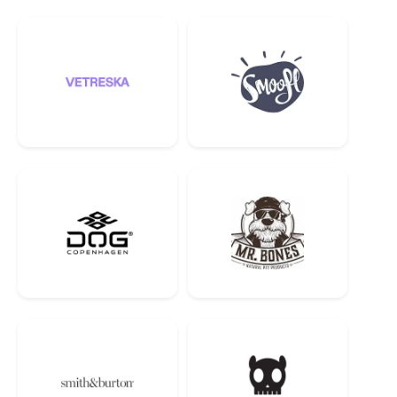
Завдяки включенню цих субпродуктів, корм пропонує
вітаміни,
мінерали та амінокислоти
, які доповнюють м'язову масу,
гарантуючи таким чином
збалансоване харчування, багате на
мікроелементи
.
Завдяки цьому
вибору м'яса диких тварин
ваш собака
насолоджується високопоживним білком з унікальними
властивостями, що сприяють його здоров'ю та гарному
самопочуттю,
життєвій силі та здоров'ю
загалом.
Аналітичний склад
Ккал (на 100 г)
: 612
Сирий протеїн
: 56%
Сирі жири
: 28%
Сира клітковина
: 3%
Вологість
: 5%
Сира зола
: 5%
Мінеральний склад:
Кальцій 1,1%, фосфор 0,9% (співвідношення