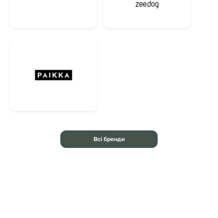
Ca:P ≈ 1,2:1).
Валова енергетична цінність: 612 ккал/100 г. Добовий раціон
розрахований на основі розрахованої метаболічної енергії (486
ккал/100 г).
Аналітичні значення можуть природним чином коливатися від
партії до партії.
Як приготувати сухий БАРФ з муфлону
Сухий варіант
:
Подавайте продукт безпосередньо, без потреби в гідратації.
Якщо ваша собака дуже маленька або ви віддаєте перевагу
меншим шматочкам, їх можна розламати вручну.
Гідратований варіант
:
Всі бренди
Додайте воду або бульйон (гарячий або холодний), щоб
покрити сухий БАРФ.
Залиште на 5-10 хвилин, щоб увібрати вологу.
Примітка: Ви можете регулювати кількість води або бульйону
залежно від консистенції та смакових якостей, які ви
віддаєте перевагу вашій собаці.
Додаткові поради:
Використання теплої води або бульйону прискорює