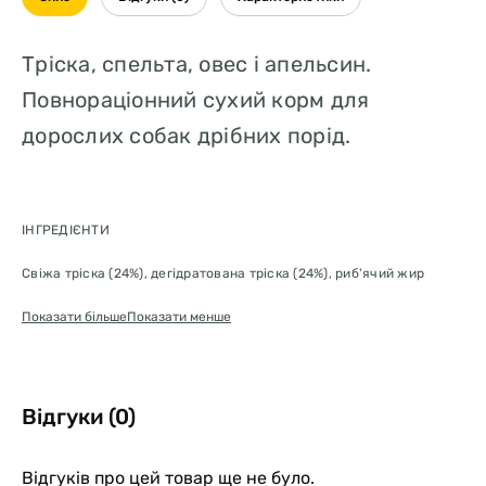
Тріска, спельта, овес і апельсин.
Повнораціонний сухий корм для
дорослих собак дрібних порід.
ІНГРЕДІЄНТИ
Свіжа тріска (24%), дегідратована тріска (24%), риб'ячий жир
(оселедця), спельта (10%), овес (10%), пульпа цукрового буряку,
волокна гороху, сушена морква, сушена люцерна, інулін,
Показати більше
Показати менше
фруктоолігосахариди, дріжджовий екстракт (джерело
маннанолігосахаридів) дегідратований солодкий апельсин (0,5%),
сушені яблука, сушений гранат, сушений шпинат, подорожник
(0,3%), сушена чорниця, хлорид натрію, сухі пивні дріжджі, корінь
Відгуки (0)
куркуми (0,2%) , глюкозамін, хондроїтин сульфат.
ХАРЧОВІ ДОБАВКИ НА КГ
Відгуків про цей товар ще не було.