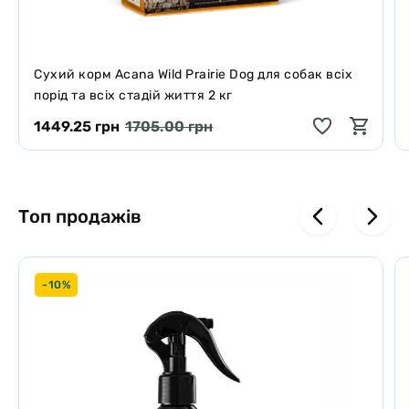
ЕНЕРГЕТИЧНА ЦІННІСТЬ
EM Kcal/Kg 3994 - Mj/Kg 16,71
Cухий корм Acana Wild Prairie Dog для собак всіх
порід та всіх стадій життя 2 кг
1449.25 грн
1705.00 грн
Топ продажів
-10%