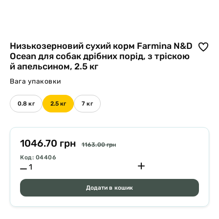
Низькозерновий сухий корм Farmina N&D
Ocean для собак дрібних порід, з тріскою
й апельсином, 2.5 кг
Вага упаковки
0.8 кг
2.5 кг
7 кг
1046.70 грн
1163.00 грн
Код: 04406
Додати в кошик