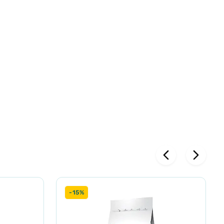
риродне
гії
-15%