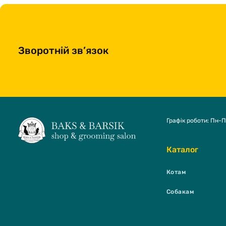
Зворотній зв’язок
Графік роботи: Пн-П
Каталог
Котам
Собакам