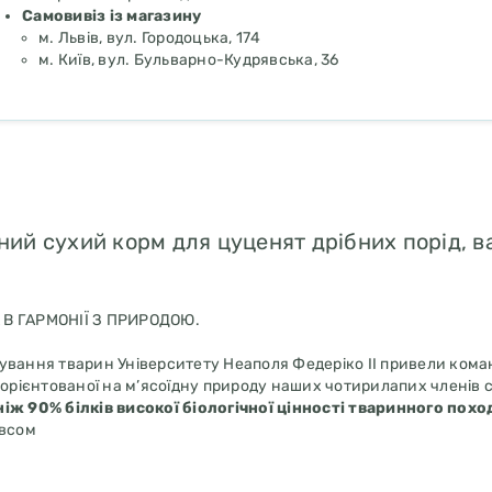
Самовивіз із магазину
м. Львів, вул. Городоцька, 174
м. Київ, вул. Бульварно-Кудрявська, 36
ий сухий корм для цуценят дрібних порід, ва
В ГАРМОНІЇ З ПРИРОДОЮ.
ування тварин Університету Неаполя Федеріко II привели кома
орієнтованої на м’ясоїдну природу наших чотирилапих членів с
ніж 90% білків високої біологічної цінності тваринного пох
івсом