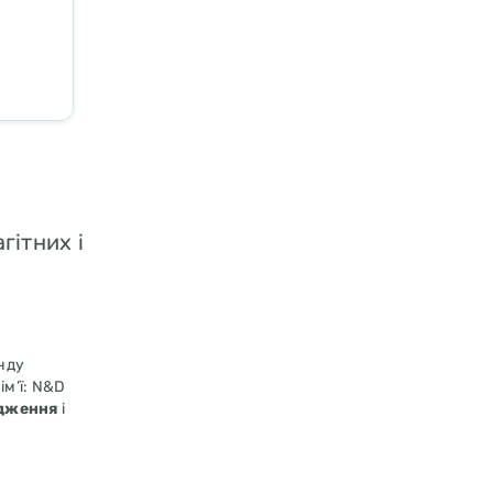
гітних і
нду
ім’ї: N&D
одження
і