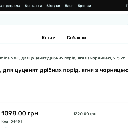
а програма
Контакти
Відгуки
Блог
Бренди
Г
Котам
Собакам
ina N&D, для цуценят дрібних порід, ягня з чорницею, 2.5 кг
 для цуценят дрібних порід, ягня з чорницею
1098.00 грн
1220.00 грн
Код: 04401