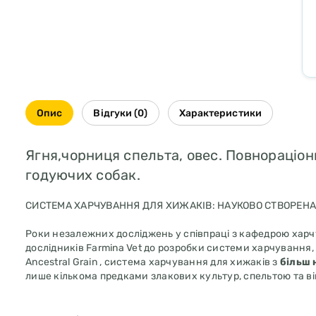
Опис
Відгуки (0)
Характеристики
Ягня,чорниця спельта, овес. Повнораціонн
годуючих собак.
СИСТЕМА ХАРЧУВАННЯ ДЛЯ ХИЖАКІВ: НАУКОВО СТВОРЕНА 
Роки незалежних досліджень у співпраці з кафедрою харч
дослідників Farmina Vet до розробки системи харчування, 
Ancestral Grain , система харчування для хижаків з
більш 
лише кількома предками злакових культур, спельтою та в