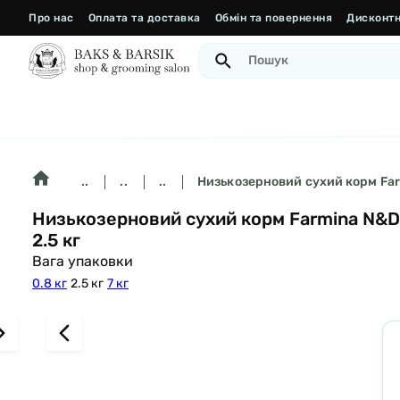
Про нас
Оплата та доставка
Обмін та повернення
Дисконтн
..
..
..
Низькозерновий сухий корм Farm
Низькозерновий сухий корм Farmina N&D,
2.5 кг
Вага упаковки
0.8 кг
2.5 кг
7 кг