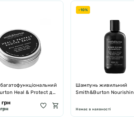
- 0,50%; ейкозапентаєнова кислота (EPA) - 0,30%; глюкозамін -
-10%
 багатофункціональний
Шампунь живильний
rton Heal & Protect для
Smith&Burton Nourishi
котів зцілює та захищає
Shampoo для довгої, ку
 грн
подвійної шерсті собак
 грн
Немає в наявності