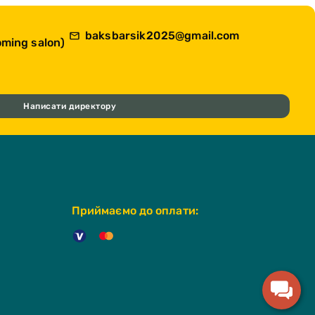
baksbarsik2025@gmail.com
ming salon)
Написати директору
Приймаємо до оплати: