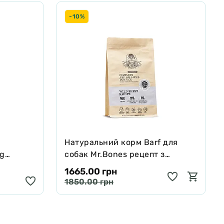
 1400 мг /
-10%
Натуральний корм Barf для
ng
собак Mr.Bones рецепт з
черявої,
Муфлона 1 кг
1665.00 грн
 250 мл
1850.00 грн