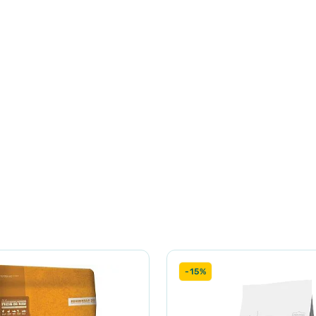
що дозволяє поступово вивільняти енергію протягом дня;
коферолами, для природного збереження продукту;
ми поміщаємо в мішки азот, який замінює кисень і забезпечує п
ітаміни, які мають більш тривалу ефективність завдяки техноло
-15%