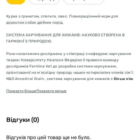
Курка з гранатом, спельта, овес. Повнораціонний корм для
дорослих собак дрібних порід.
СИСТЕМА ХАРЧУВАННЯ ДЛЯ ХИЖАКІВ: НАУКОВО СТВОРЕНА В
ГАРМОНІЇ З ПРИРОДОЮ.
Роки незалежних досліджень у співпраці з кафедрою харчування
тварин Університету Неаполя Федеріко II привели команду
дослідників Farmina Vet до розробки системи харчування,
орієнтованої на м’ясоїдну природу наших чотирилапих членів сім’ї:
N&D Ancestral Grain , система харчування для хижаків з
більш ніж
90% білків високої біологічної цінності тваринного
Показати більше
Показати менше
походження
і лише кількома предками злакових культур,
спельтою та вівсом
Відгуки (0)
N&D Ancestral Grain
має
низький глікемічний індекс
, що
Відгуків про цей товар ще не було.