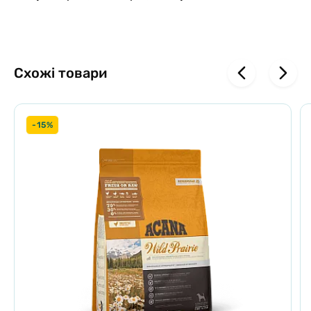
М'ясо птиці, органи та хрящі - забезпечують надходження
нутрієнтів у найбільш натуральній та поживній формі
Свіже, Сире та Регіональне
Схожі товари
Інгредієнти доставляються на наші кухні Свіжими або Сирими від
людей яким ми віримо.
Смак, що захоплює
-15%
Кожна гранула сповнена ліофілізованою (фріз-драйд) печінкою
для смаку, від якого перехоплює подих
Якісні інгредієнти роблять корм кращ
им
70 %
ЯКІСНІ М’ЯСНІ ІНГРЕДІЄНТИ
+
30 %
ОВОЧІ, ФРУКТИ, ТРАВИ
*нутрієнти мають природне походження з натуральних
інгредієнтів. +також ми додаємо вітаміни, мінерали, натуральні
консерванти та пробіотики
Інгредієнти