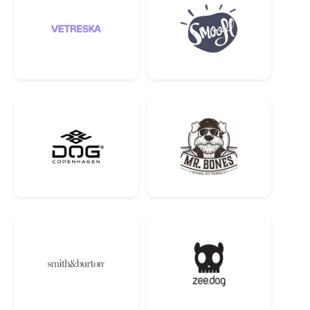
Вага собаки / грам/день
2 кг 40 г
5 кг 90 г
10 кг 150 г
20 кг 240 г
30 кг 360 г
40 кг 440 г
50 кг 510 г
Малоактивний спосіб життя
Вага собаки / грам/день
2 кг 30 г
5 кг 60 г