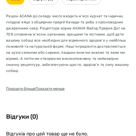
Раціон ACANA до складу якого входить м'ясо курчат та індички,
гніздові яйця з обширних прерій Канади та риба з прісноводних
джерельних озер. Рецептура корму АКАНА Вайлд Прерия Дог на
70% сповнена м'ясом, органами, хрящами та кістками, щоб дати
вашому собаці все необхідне для відмінного здоров'я у найбільш
поживній та натуральній формі. Наші інгредієнти доставляються
на кухні свіжими або сирими, людьми яких ми знаємо та яким ми
віримо. А потім ми створюємо високопоживну та неймовірно
смачну рецептуру, забезпечуючи щастя, здоров'я та силу вашому
собаці.
ACANA
Відрізняється
Показати більше
Показати менше
Високий вміст м'ясних інгредієнтів
Високопротеїновий раціон призначений для харчування Вашого
собаки
Відгуки (0)
WholePrey Суперфуд
Відгуків про цей товар ще не було.