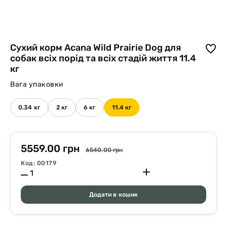
Cухий корм Acana Wild Prairie Dog для
собак всіх порід та всіх стадій життя 11.4
кг
Вага упаковки
0.34 кг
2 кг
6 кг
11.4 кг
5559.00 грн
6540.00 грн
Код: 00179
Додати в кошик