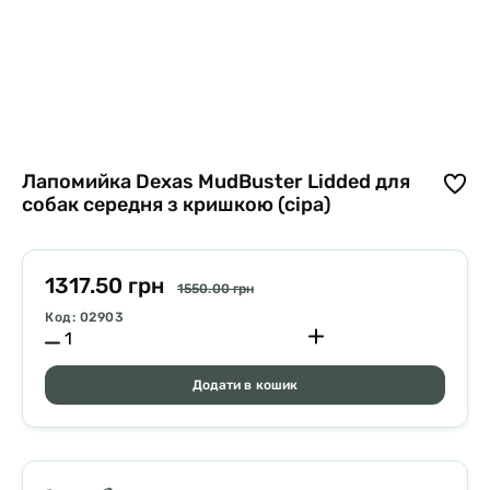
Лапомийка Dexas MudBuster Lidded для
собак середня з кришкою (сіра)
1317.50 грн
1550.00 грн
Код: 02903
Додати в кошик