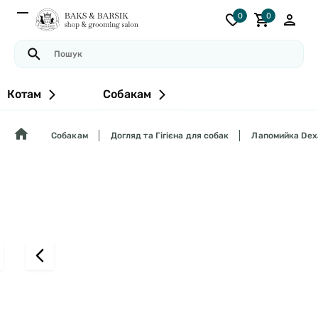
0
0
Котам
Собакам
Собакам
Догляд та Гігієна для собак
Лапомийка Dexa