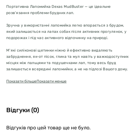
Портативна Лапомийка Dexas MudBuster — це ідеальне
розв'язання проблеми брудних лап.
Зручна у використанні лапомийка легко впорається з брудом,
який залишається на лапах собак після активних прогулянок, у
подорожах і під час активного відпочинку на природі.
М'які силіконові щетинки ніжно й ефективно видаляють
забруднення, як-от пісок, глина та мул навіть у важкодоступних
місцях між пальцями та подушечками лап, тому весь бруд
залишається всередині лапомийки, а не на підлозі Вашого дому.
Показати більше
Показати менше
Зовнішня поверхня лапомийки має рельєфні виступи, завдяки
чому лапомийку зручно тримати в руці, навіть якщо вона волога.
Зручно та просто у використанні: налийте невелику кількість
води, помістіть лапу всередину, покрутіть лапомийку, витягніть
Відгуки (0)
лапу та протріть її рушником. Повторіть те саме з іншими лапами.
Лапомийка легко розбирається й чиститься. Розкрутіть верхню
Відгуків про цей товар ще не було.
кришку, вилийте брудну воду, зніміть внутрішню вкладку та
промийте її під проточною водою. Після висихання лапомийка