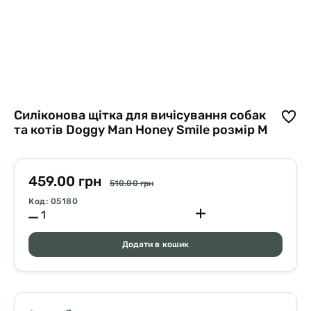
Силіконова щітка для вичісування собак
та котів Doggy Man Honey Smile розмір M
459.00 грн
510.00 грн
Код: 05180
Додати в кошик