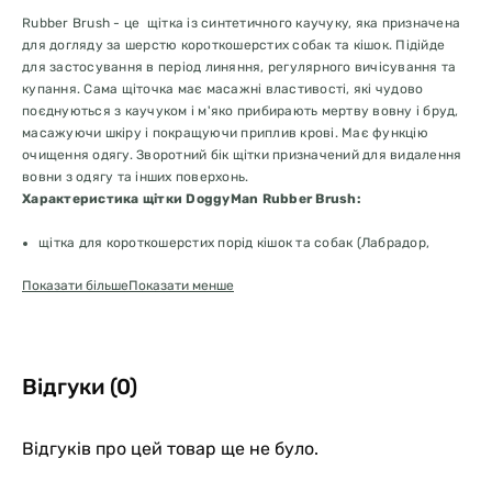
Rubber Brush - це щітка із синтетичного каучуку, яка призначена
для догляду за шерстю короткошерстих собак та кішок. Підійде
для застосування в період линяння, регулярного вичісування та
купання. Сама щіточка має масажні властивості, які чудово
поєднуються з каучуком і м'яко прибирають мертву вовну і бруд,
масажуючи шкіру і покращуючи приплив крові. Має функцію
очищення одягу. Зворотний бік щітки призначений для видалення
вовни з одягу та інших поверхонь.
Характеристика щітки DoggyMan Rubber Brush:
щітка для короткошерстих порід кішок та собак (Лабрадор,
Фокстер'єр, Бульдог)
Показати більше
Показати менше
матеріал: синтетичний каучук
розмір: 11 х7 см
можливе застосування на суху та вологу вовну
легке чищення
можливість очищення поверхонь та одягу від шерсті
Відгуки (0)
Відгуків про цей товар ще не було.