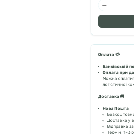
Оплата 💳
Банківській п
Оплата при до
Можна сплатити
логістичної ко
Доставка 🚚
Нова Пошта
Безкоштовн
Доставка у в
Відправка з
Термін: 1–3 р