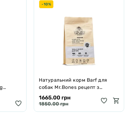
-10%
Натуральний корм Barf для
ng
собак Mr.Bones рецепт з
черявої,
Муфлона 1 кг
1665.00 грн
 250 мл
1850.00 грн