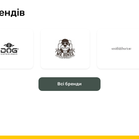
ендів
Всі бренди