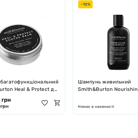
-10%
 багатофункціональний
Шампунь живильний
rton Heal & Protect для
Smith&Burton Nourishi
котів зцілює та захищає
Shampoo для довгої, ку
 грн
подвійної шерсті собак
 грн
Немає в наявності