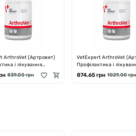
t ArthroVet (Артровет)
VetExpert ArthroVet (Ар
тика і лікування
Профілактика і лікуван
ь функцій суглобових
порушень функцій сугл
грн
874.65 грн
839.00 грн
1029.00 гр
 суглобів 60 табл
хрящів і суглобів 90 та