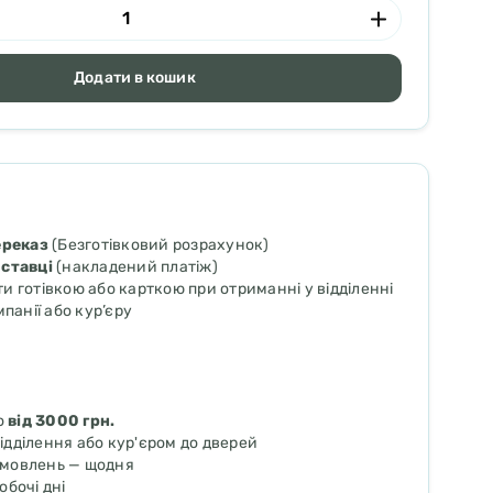
Додати в кошик
ереказ
(Безготівковий розрахунок)
ставці
(накладений платіж)
 готівкою або карткою при отриманні у відділенні
мпанії або кур’єру
о
від 3000 грн.
ідділення або кур'єром до дверей
амовлень — щодня
обочі дні