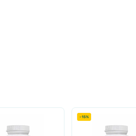
ій 2,8%
ання можна подвоїти.
-15%