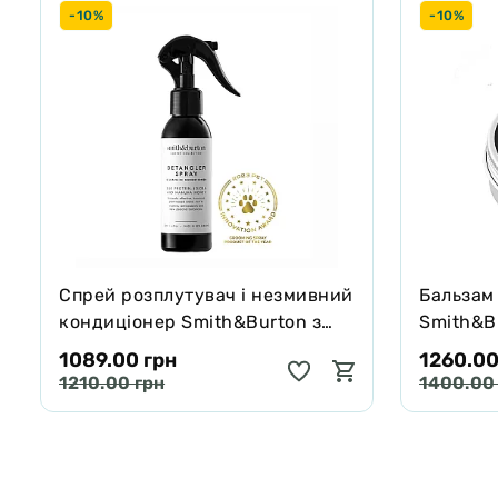
-10%
-10%
Спрей розплутувач і незмивний
Бальзам
кондиціонер Smith&Burton з
Smith&Bu
протеїнами шовку для шерсті
собак і 
1089.00 грн
1260.00
собак і котів 125 мл
65 г
1210.00 грн
1400.00