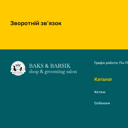
Зворотній зв’язок
Графік роботи: Пн-П
Каталог
Котам
Собакам