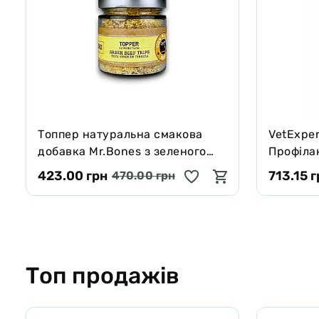
Tоппер натуральна смакова
VetExper
добавка Mr.Bones з зеленого
Профілак
яловичого рубця для собак і
порушен
423.00 грн
713.15 
470.00 грн
котів 100 г
хрящів і
Топ продажів