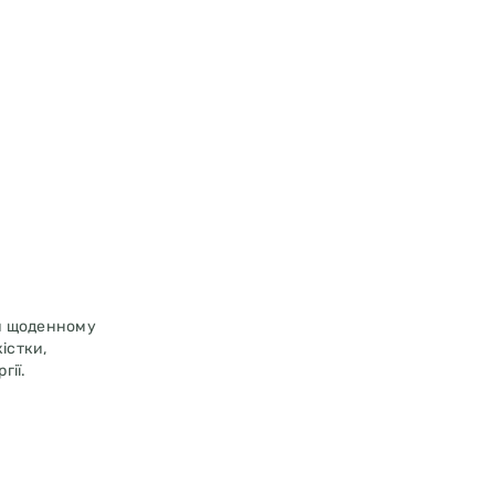
ри щоденному
істки,
гії.
, хлорид