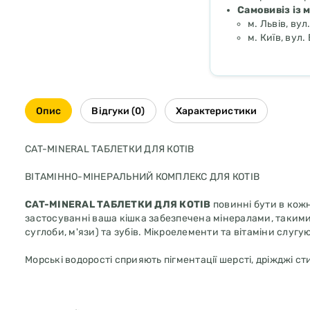
Самовивіз із 
м. Львів, вул
м. Київ, вул
Опис
Відгуки (0)
Характеристики
CAT-MINERAL ТАБЛЕТКИ ДЛЯ КОТІВ
ВІТАМІННО-МІНЕРАЛЬНИЙ КОМПЛЕКС ДЛЯ КОТІВ
CAT-MINERAL ТАБЛЕТКИ ДЛЯ КОТІВ
повинні бути в кожн
застосуванні ваша кішка забезпечена мінералами, такими 
суглоби, м'язи) та зубів. Мікроелементи та вітаміни слугую
Морські водорості сприяють пігментації шерсті, дріжджі 
СКЛАД
: дріжджі, карбонат кальцію, кальцій-натрій-магн