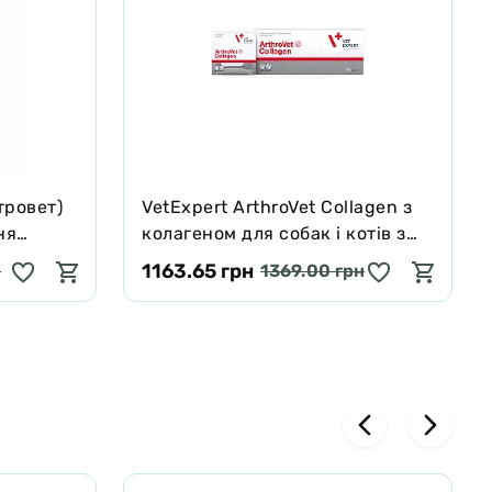
тровет)
VetExpert ArthroVet Collagen з
ня
колагеном для собак і котів з
обових
проблемами захворювань
1163.65 грн
н
1369.00 грн
бл
суглобів і суглобових хрящів 60
шт