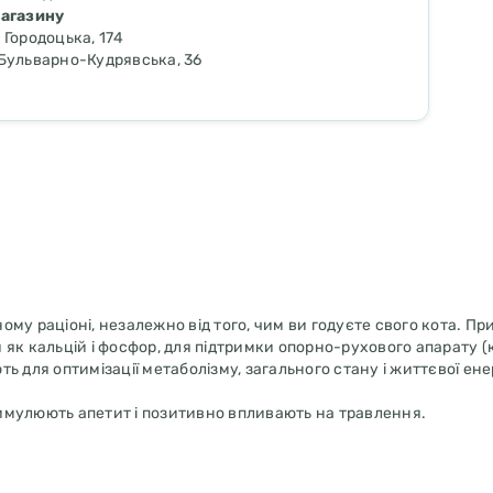
магазину
. Городоцька, 174
. Бульварно-Кудрявська, 36
ому раціоні, незалежно від того, чим ви годуєте свого кота. П
як кальцій і фосфор, для підтримки опорно-рухового апарату (к
ть для оптимізації метаболізму, загального стану і життєвої енер
стимулюють апетит і позитивно впливають на травлення.
ій-фосфат, борошно з морських водоростей, монокальцій фосфат