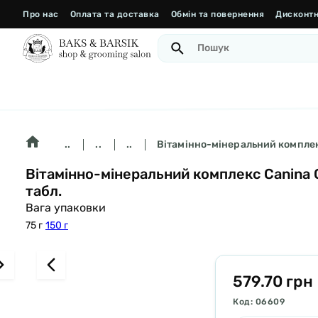
Про нас
Оплата та доставка
Обмін та повернення
Дисконтн
..
..
..
Вітамінно-мінеральний комплекс 
Вітамінно-мінеральний комплекс Canina Ca
табл.
Вага упаковки
75 г
150 г
579.70 грн
Код: 06609