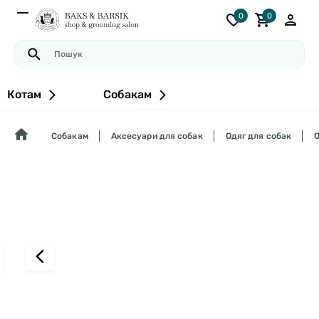
0
0
Котам
Собакам
Собакам
Аксесуари для собак
Одяг для собак
О