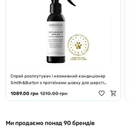
собаки. Він не доходить до основи хвоста. Вимірювання
представляють максимум. Шия і нагрудний ремінь можна
зменшити.
Коли слід вибрати більший розмір?
- Коли жилет повинен доходити до основи хвоста.
- Якщо собака відноситься до дуже об’ємної породи, слід звернути
увагу на окружність шиї, так як жилетка натягується на голову.
Може знадобитися більший розмір.
Спрей розплутувач і незмивний кондиціонер
Smith&Burton з протеїнами шовку для шерсті
собак і котів 125 мл
1089.00 грн
1210.00 грн
Ми продаємо понад 90 брендів