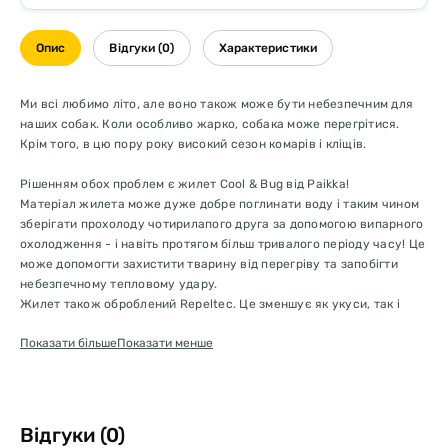
Опис
Відгуки (0)
Характеристики
Ми всі любимо літо, але воно також може бути небезпечним для
наших собак. Коли особливо жарко, собака може перегрітися.
Крім того, в цю пору року високий сезон комарів і кліщів.
Рішенням обох проблем є жилет Cool & Bug від Paikka!
Матеріал жилета може дуже добре поглинати воду і таким чином
зберігати прохолоду чотирилапого друга за допомогою випарного
охолодження - і навіть протягом більш тривалого періоду часу! Це
може допомогти захистити тварину від перегріву та запобігти
небезпечному тепловому удару.
Жилет також оброблений Repeltec. Це зменшує як укуси, так і
зараження шкідниками. Забарвлення зебри – це не просто
Показати більше
Показати менше
візуальна родзинка – дослідження довели ефективність проти
деяких комарів лише завдяки чорно-білому забарвленню.
Жилет Cool & Bug Vest можна легко надіти поверх нагрудного
ременя, оскільки він має отвір на блискавці.
Відгуки (0)
Як працює охолоджувальний ефект жилета?