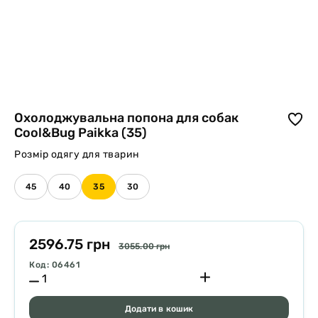
Охолоджувальна попона для собак
Cool&Bug Paikka (35)
Розмір одягу для тварин
45
40
35
30
2596.75 грн
3055.00 грн
Код: 06461
Додати в кошик