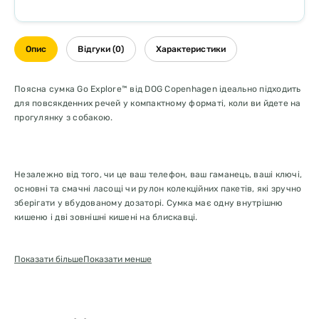
Опис
Відгуки (0)
Характеристики
Поясна сумка Go Explore™ від DOG Copenhagen ідеально підходить
для повсякденних речей у компактному форматі, коли ви йдете на
прогулянку з собакою.
Незалежно від того, чи це ваш телефон, ваш гаманець, ваші ключі,
основні та смачні ласощі чи рулон колекційних пакетів, які зручно
зберігати у вбудованому дозаторі. Сумка має одну внутрішню
кишеню і дві зовнішні кишені на блискавці.
Міцна, водостійка тканина з ефективною світловідбиваючою
Показати більше
Показати менше
стрічкою 3M™ допомагає зберегти вміст сумки в безпеці та
сухості.
Його легко носити на рівні стегон або поперек тіла завдяки
регульованому поясу.