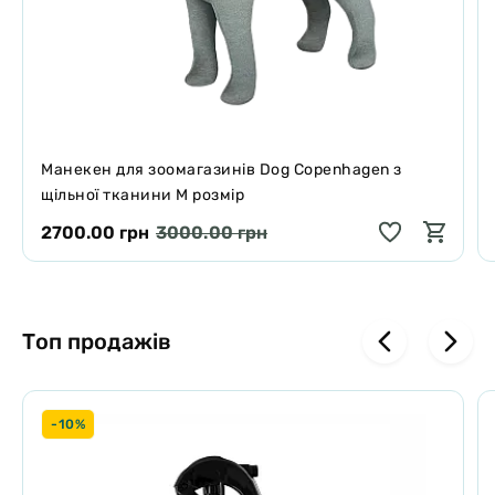
Поради щодо обслуговування
Ручне прання в теплій воді з м’яким миючим засобом
Дайте продукту висохнути на повітрі
Манекен для зоомагазинів Dog Copenhagen з
щільної тканини М розмір
2700.00 грн
3000.00 грн
Топ продажів
-10%