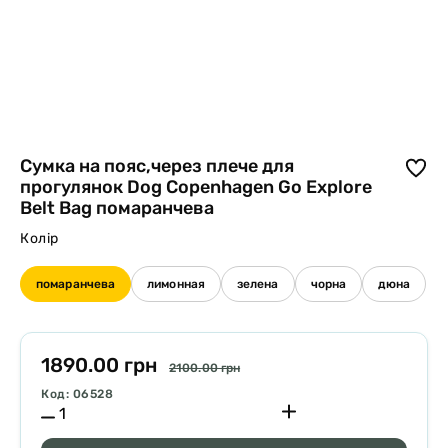
Сумка на пояс,через плече для
прогулянок Dog Copenhagen Go Explore
Belt Bag помаранчева
Колір
помаранчева
лимонная
зелена
чорна
дюна
1890.00 грн
2100.00 грн
Код: 06528