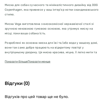
Миска для собак сучасного та мінімалістичного дизайну від DOG
Copenhagen, яка привнесе у ваш інтер'єр нотки скандинавського
стилю.
Миска Vega виготовлена з високоякісної нержавіючої сталі зі
зручною нековзкою гумовою основою, яка утримує миску на
місці, поки ваша собака їсть.
Розроблені як основна миска для їжі та/або води у вашому домі,
вони так само добре працюють на відкритому повітрі у
внутрішньому дворику. Ця миска красива, міцна, її легко мити та
можна мити в посудомийній машині.
Показати більше
Показати менше
Спробуйте наш відповідний килимок для чаші Libra для повного
набору!
Сучасна та мінімалістична миска для собак з нержавіючої сталі
Вбудована нековзна гумова основа
Відгуки (0)
Можна мити в посудомийній машині
Розроблено в Данії
Матеріали
Відгуків про цей товар ще не було.
Нержавіюча сталь марки 304 (18/8).
Внутрішня матова сатинована полірована обробка