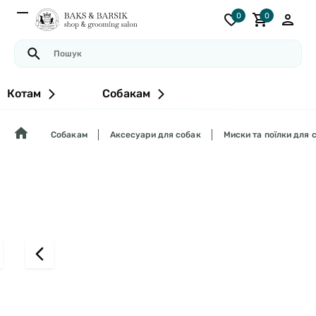
0
0
Котам
Собакам
Собакам
Аксесуари для собак
Миски та поїлки для 