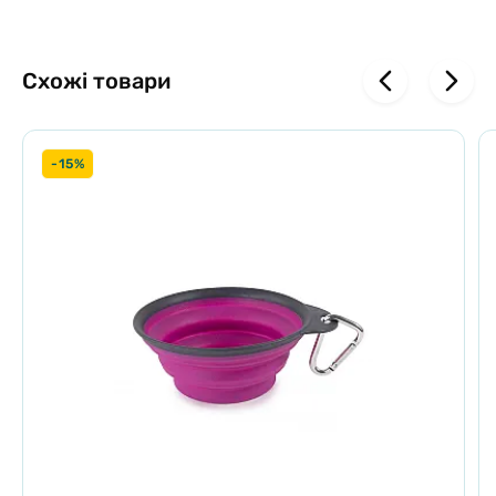
Зовнішнє матове порошкове покриття (без BPA)
Зроблено в Індії
Поради щодо обслуговування
Схожі товари
Можна мити в посудомийній машині. Можна мити вручну або в
посудомийній машині
-15%