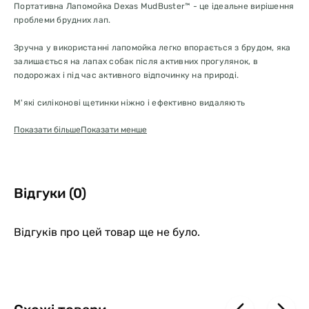
Портативна Лапомойка Dexas MudBuster™ - це ідеальне вирішення
проблеми брудних лап.
Зручна у використанні лапомойка легко впорається з брудом, яка
залишається на лапах собак після активних прогулянок, в
подорожах і під час активного відпочинку на природі.
М'які силіконові щетинки ніжно і ефективно видаляють
забруднення, такі як пісок, глина і мул навіть у важкодоступних
Показати більше
Показати менше
місцях між пальцями і подушечками лап, тому вся бруд
залишається всередині лапомойкы, а не на підлозі Вашого
будинку.
Зовнішня поверхня лапомойки має рельєфні виступи, завдяки
Відгуки (0)
чому лапомойку зручно тримати в руці, навіть якщо вона волога.
Зручно і просто у використанні: налийте невелику кількість води,
Відгуків про цей товар ще не було.
помістіть лапу всередину, покрутіть лапомойку, витягніть лапу і
протріть її рушником. Те ж саме повторіть з іншими лапами.
Лапомойка легко розбирається і чиститься. Розкрутіть верхню
кришку, вилити брудну воду, вийміть внутрішню вкладку і