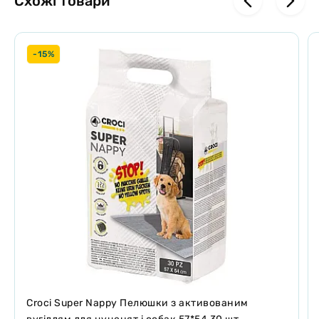
Схожі товари
промийте її під проточною водою. Після висихання лапомойка
знову готова до використання!.
СЕРЕДНЯ висота 15 см , діаметр 10 см
-15%
Croci Super Nappy Пелюшки з активованим