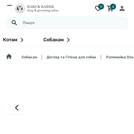
0
0
Котам
Собакам
Собакам
Догляд та Гігієна для собак
Лапомойка Dexa