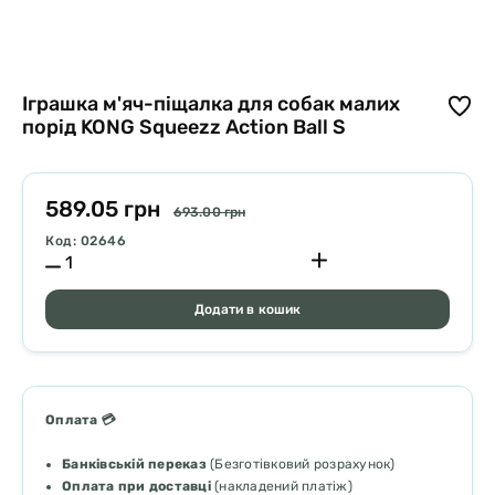
Іграшка м'яч-піщалка для собак малих
порід KONG Squeezz Action Ball S
589.05 грн
693.00 грн
Код: 02646
Додати в кошик
Оплата 💳
Банківській переказ
(Безготівковий розрахунок)
Оплата при доставці
(накладений платіж)