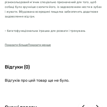
різнокольоровий м’ячик спеціально призначений для того, щоб
собаці було зручніше схопити його, із задоволенням нести в зубах
і жувати. Вбудована всередині пищалка забезпечить додаткове
задоволення від гри.
• багатофункціональна іграшка для розваги і тренувань
• виготовлений з щільною, еластичною гуми
Показати більше
Показати менше
• різні текстури, яскраві кольори, оригінальний дизайн
• непередбачувані відскоки і повороти для залучення уваги
Відгуки (0)
• пищалка для додаткового задоволення
Відгуків про цей товар ще не було.