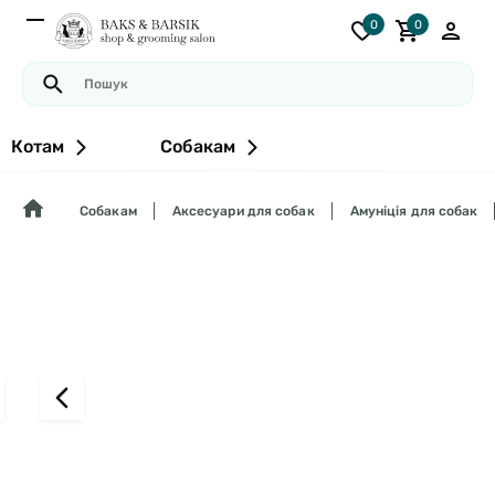
0
0
Котам
Собакам
Собакам
Аксесуари для собак
Амуніція для собак